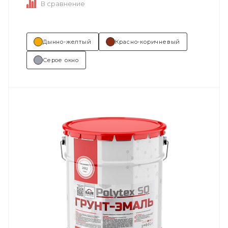
В сравнение
Дынно-желтый
Красно-коричневый
Серое окно