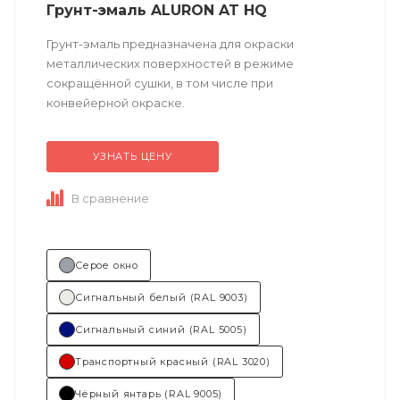
Грунт-эмаль ALURON AT HQ
Грунт-эмаль предназначена для окраски
металлических поверхностей в режиме
сокращённой сушки, в том числе при
конвейерной окраске.
УЗНАТЬ ЦЕНУ
Техническое описание
по ссылке
В сравнение
Состав (тип связующего):...
Серое окно
Сигнальный белый (RAL 9003)
Сигнальный синий (RAL 5005)
Транспортный красный (RAL 3020)
Чёрный янтарь (RAL 9005)