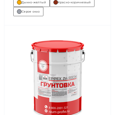
Дынно-желтый
Красно-коричневый
Серое окно