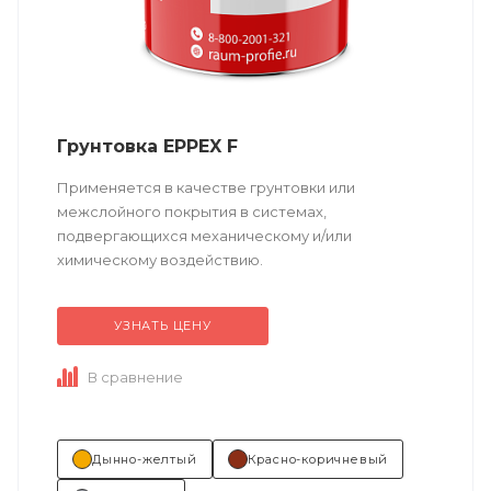
Грунтовка EPPEX F
Применяется в качестве грунтовки или
межслойного покрытия в системах,
подвергающихся механическому и/или
химическому воздействию.
УЗНАТЬ ЦЕНУ
Техническое описание
по ссылке
В сравнение
Состав (тип связующего):
ЭП (эпоксидная).
...
Дынно-желтый
Красно-коричневый