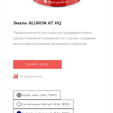
Эмаль ALURON AT HQ
Предназначена для окраски предварительно
загрунтованной поверхности с целью создания
высокодекоративных финишных покрытий.
Техническое описание
по ссылке
УЗНАТЬ ЦЕНУ
Состав (тип связующего):
А (акриловая).
В сравнение
Область применения:...
Серое окно (RAL 7040)
Сигнальный белый (RAL 9003)