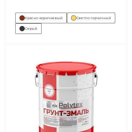
Красно-коричневый
Светло-горчичный
Серый