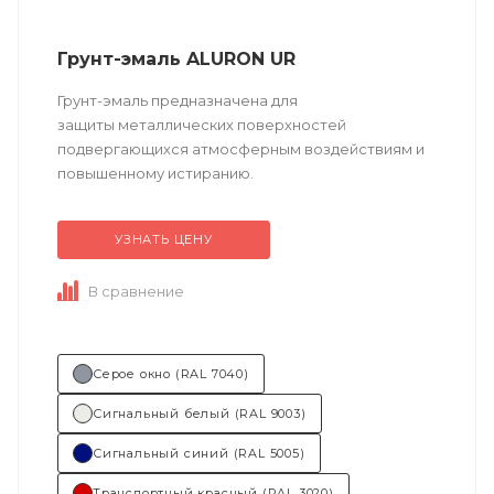
Грунт-эмаль ALURON UR
Грунт-эмаль предназначена для
защиты металлических поверхностей
подвергающихся атмосферным воздействиям и
повышенному истиранию.
УЗНАТЬ ЦЕНУ
Техническое описание
по ссылке
В сравнение
Состав (тип связующего):...
Серое окно (RAL 7040)
Сигнальный белый (RAL 9003)
Сигнальный синий (RAL 5005)
Транспортный красный (RAL 3020)