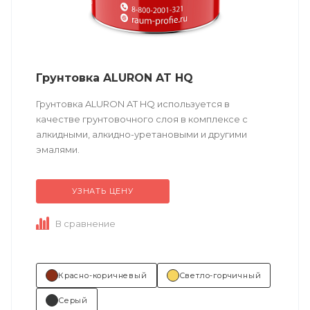
Грунтовка ALURON AT HQ
Грунтовка ALURON AT HQ используется в
качестве грунтовочного слоя в комплексе с
алкидными, алкидно-уретановыми и другими
эмалями.
УЗНАТЬ ЦЕНУ
Техническое описание
по ссылке
В сравнение
Состав (тип связующего):
А (акриловая). ...
Красно-коричневый
Светло-горчичный
Серый