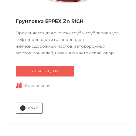
Грунтовка EPPEX Zn RICH
Применяется для окраски труб и трубопроводов,
нефтепроводов и газопроводов,
железнодорожных мостов, автодорожных
мостов, тоннелей, наземных частей свай, опор
эстакад, дорожных ограждений, объектов
навигации и управления транспортными...
УЗНАТЬ ЦЕНУ
В сравнение
Серый