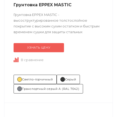
Грунтовка EPPEX MASTIC
Грунтовка EPPEX MASTIC -
высоструктурированное толстослойное
покрытие с высоким сухим остатком и быстрым
временем сушки для защиты стальных
поверхностей.
УЗНАТЬ ЦЕНУ
Техническое описание
по ссылке
В сравнение
Состав (тип связующего):...
Светло-горчичный
Серый
Транспортный серый А (RAL 7042)