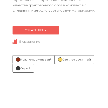
качестве грунтовочного слоя в комплексе с
алкидными и алкидно-уретановыми материалами.
Техническое описание
по ссылке
УЗНАТЬ ЦЕНУ
Состав (тип связующего):
АУ (алкидно-
В сравнение
уретановая).
...
Красно-коричневый
Светло-горчичный
Серый