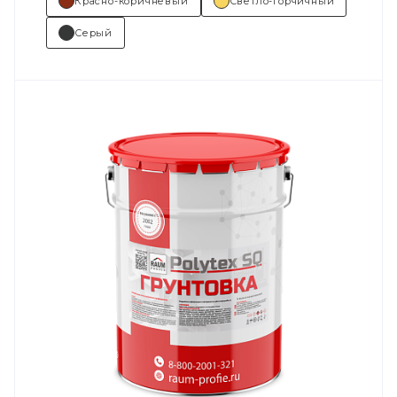
Красно-коричневый
Светло-горчичный
Серый