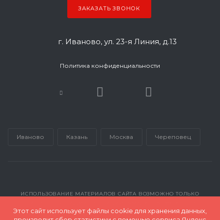
ЗАКАЗАТЬ ЗВОНОК
г. Иваново, ул. 23-я Линия, д.13
Политика конфиденциальности
Иваново
Казань
Москва
Череповец
ИСПОЛЬЗОВАНИЕ МАТЕРИАЛОВ САЙТА ВОЗМОЖНО ТОЛЬКО
С РАЗРЕШЕНИЯ АДМИНИСТРАЦИИ INMARKETING@GK-RP.RU
Этот сайт использует файлы cookie для хранения данных,
производит сбор статистики с помощью сервиса Яндекс