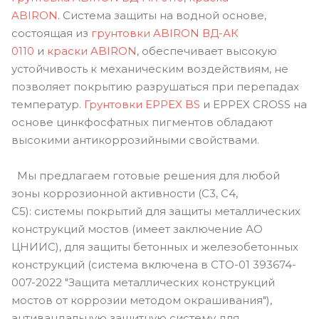
ABIRON
. Система защиты на водной основе,
состоящая из
грунтовки ABIRON ВД-АК
0110
и
краски ABIRON
, обеспечивает высокую
устойчивость к механическим воздействиям, не
позволяет покрытию разрушаться при перепадах
температур.
Грунтовки EPPEX BS
и EPPEX CROSS на
основе цинкфосфатных пигментов обладают
высокими антикоррозийными свойствами.
Мы предлагаем готовые решения для любой
зоны коррозионной активности (С3, С4,
С5): системы покрытий для защиты металлических
конструкций мостов (имеет заключение АО
ЦНИИС), для защиты бетонных и железобетонных
конструкций (система включена в СТО-01 393674-
007-2022 "Защита металлических конструкций
мостов от коррозии методом окрашивания"),
антивандальную защитную систему для