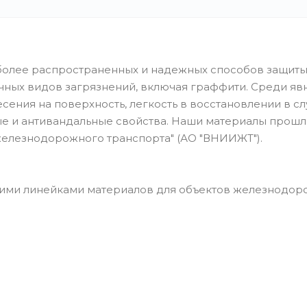
более распространенных и надежных способов защит
чных видов загрязнений, включая граффити. Среди яв
сения на поверхность, легкость в восстановлении в сл
е и антивандальные свойства. Наши материалы прошл
железнодорожного транспорта" (АО "ВНИИЖТ").
ими линейками материалов для объектов железнодор