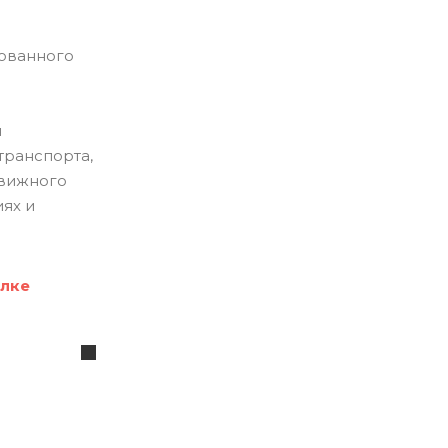
ованного
я
транспорта,
движного
иях и
ылке