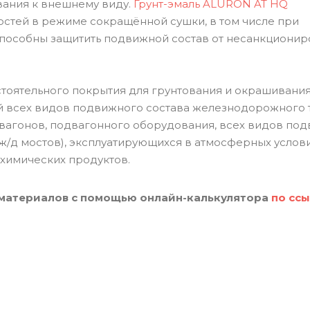
вания к внешнему виду.
Грунт-эмаль ALURON AT HQ
стей в режиме сокращённой сушки, в том числе при
пособны защитить подвижной состав от несанкционир
тоятельного покрытия для грунтования и окрашивани
й всех видов подвижного состава железнодорожного 
 вагонов, подвагонного оборудования, всех видов по
 ж/д мостов), эксплуатирующихся в атмосферных услов
химических продуктов.
 материалов с помощью онлайн-калькулятора
по сс