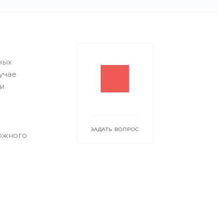
ы
ных
учае
и
ЗАДАТЬ ВОПРОС
ожного