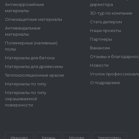
Антикоррозийные
директора
материалы
3D-тур по компании
Огнезащитные материалы
Стать дилером
Антивандальные
Наши проекты
материалы
Партнеры
Полимерные (наливные)
Вакансии
полы
Отзывы и благодарнос
Материалы для бетона
Новости
Материалы для древесины
Уголок профессионал
Теплоизоляционные краски
О подрядчике
Материалы по типу
Материалы по типу
окрашиваемой
поверхности
Иваново
Казань
Москва
Череповец