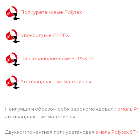
Полиуретановые Polytex
Эпоксидные EPPEX
Цинконаполненные EPPEX Zn
Антивандальные материалы
Наилучшим образом себя зарекомендовали
эмаль Po
антивандальные материалы.
Двухкомпонентная полиуретановая
э
маль Polytex ST