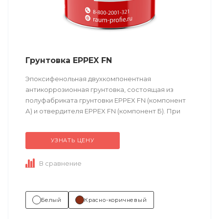
Грунтовка EPPEX FN
Эпоксифенольная двухкомпонентная
антикоррозионная грунтовка, состоящая из
полуфабриката грунтовки EPPEX FN (компонент
А) и отвердителя EPPEX FN (компонент Б). При
отверждении образует покрытие устойчивое к
широкой гамме химикатов....
УЗНАТЬ ЦЕНУ
В сравнение
Белый
Красно-коричневый