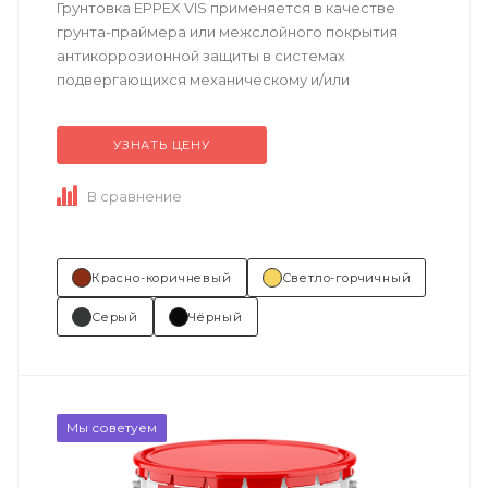
Грунтовка EPPEX VIS применяется в качестве
грунта-праймера или межслойного покрытия
антикоррозионной защиты в системах
подвергающихся механическому и/или
химическому воздействию.
УЗНАТЬ ЦЕНУ
Техническое описание
по ссылке
...
В сравнение
Красно-коричневый
Светло-горчичный
Серый
Чёрный
Мы советуем