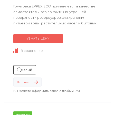
Грунтовка EPPEX ECO применяется в качестве
самостоятельного покрытия внутренней
поверхности резервуаров для хранения
питьевой воды, растительных масел и бытовых
сточных вод.
УЗНАТЬ ЦЕНУ
Техническое описание
по ссылке
В сравнение
Состав ...
Белый
Ваш цвет
Вы можете оформить заказ с любым RAL
Новинка