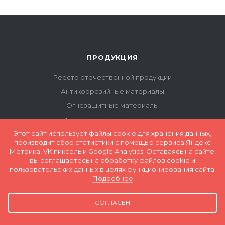
ПРОДУКЦИЯ
Реестр отечественной продукции
Антикоррозийные материалы
Огнезащитные материалы
Антивандальные материалы
Этот сайт использует файлы cookie для хранения данных,
Полимерные (наливные) полы
производит сбор статистики с помощью сервиса Яндекс
Материалы для бетона
Метрика, VK пиксель и Google Analytics. Оставаясь на сайте,
вы соглашаетесь на обработку файлов cookie и
Материалы для древесины
пользовательских данных в целях функционирования сайта.
Теплоизоляционные краски
Подробнее
Материалы по типу
СОГЛАСЕН
Материалы по типу окрашиваемой поверхности