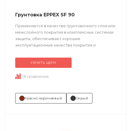
Грунтовка EPPEX SF 90
Применяется в качестве грунтовочного слоя или
межслойного покрытия в комплексных системах
защиты, обеспечивает хорошие
эксплуатационные качества покрытия и
долговременную защиту от коррозии.
УЗНАТЬ ЦЕНУ
Техническое описание ...
В сравнение
Красно-коричневый
Серый