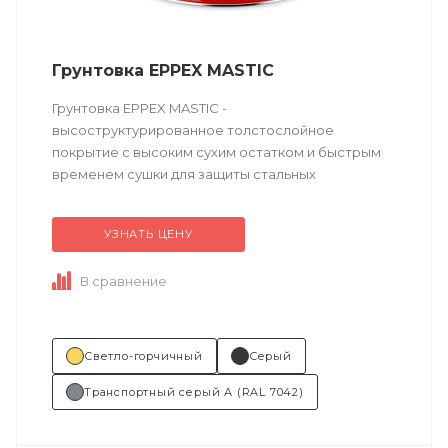
Грунтовка EPPEX MASTIC
Грунтовка EPPEX MASTIC -
высоструктурированное толстослойное
покрытие с высоким сухим остатком и быстрым
временем сушки для защиты стальных
поверхностей.
УЗНАТЬ ЦЕНУ
Техническое описание
по ссылке
В сравнение
Состав (тип связующего):...
Светло-горчичный
Серый
Транспортный серый А (RAL 7042)