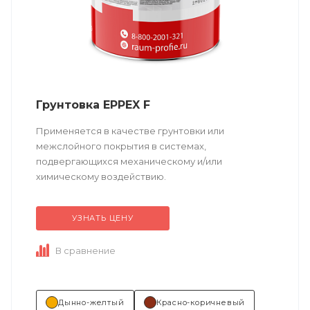
Грунтовка EPPEX F
Применяется в качестве грунтовки или
межслойного покрытия в системах,
подвергающихся механическому и/или
химическому воздействию.
УЗНАТЬ ЦЕНУ
Техническое описание
по ссылке
В сравнение
Состав (тип связующего):
ЭП (эпоксидная).
...
Дынно-желтый
Красно-коричневый