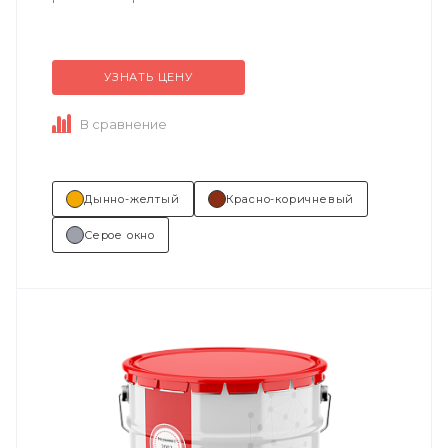
Техническое описание
по ссылке
УЗНАТЬ ЦЕНУ
Состав (тип связующего):
ЭП (эпоксидная).
В сравнение
Основные отрасли применения:...
Дынно-желтый
Красно-коричневый
Серое окно