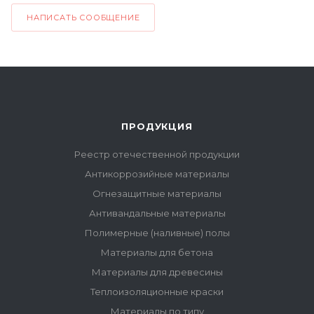
НАПИСАТЬ СООБЩЕНИЕ
СИБИРСКИЙ ФЕДЕРАЛЬНЫЙ ОКРУГ
СЕВЕРО-ЗАПАДНЫЙ ОКРУГ
ЮЖНЫЙ ФЕДЕРАЛЬНЫЙ ОКРУГ
УРАЛЬСКИЙ ФЕДЕРАЛЬНЫЙ ОКРУГ
ПРОДУКЦИЯ
ПРИВОЛЖСКИЙ ФЕДЕРАЛЬНЫЙ ОКРУГ
Реестр отечественной продукции
РЕСПУБЛИКА ТАТАРСТАН
Антикоррозийные материалы
Огнезащитные материалы
Антивандальные материалы
Полимерные (наливные) полы
Материалы для бетона
Материалы для древесины
Теплоизоляционные краски
Материалы по типу