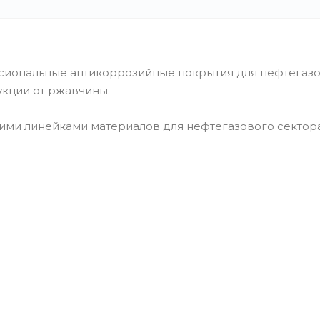
сиональные антикоррозийные покрытия для нефтегаз
укции от ржавчины.
ми линейками материалов для нефтегазового сектора