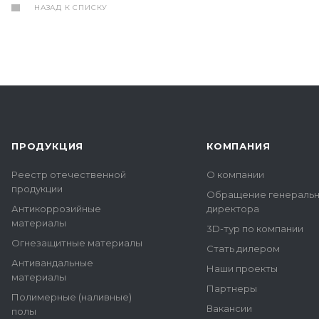
НАЗАД К СПИСКУ
ПРОДУКЦИЯ
КОМПАНИЯ
Реестр отечественной
О компании
продукции
Обращение генераль
Антикоррозийные
директора
материалы
3D-тур по компании
Огнезащитные материалы
Стать дилером
Антивандальные
Наши проекты
материалы
Партнеры
Полимерные (наливные)
Вакансии
полы