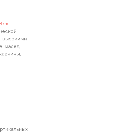
ytex
ической
т высокими
, масел,
жавчины,
ертикальных