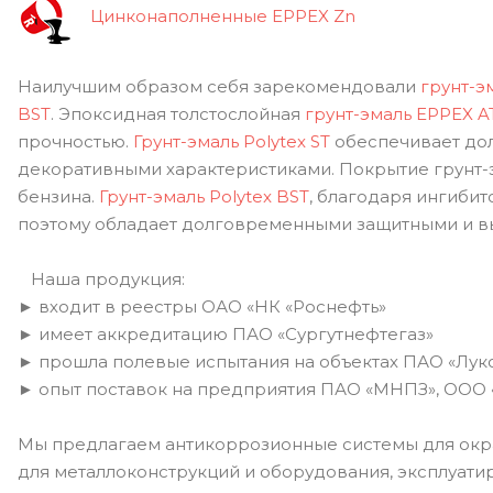
Цинконаполненные EPPEX Zn
Наилучшим образом себя зарекомендовали
грунт-э
BST
. Эпоксидная толстослойная
грунт-эмаль EPPEX A
прочностью.
Грунт-эмаль Polytex ST
обеспечивает дол
декоративными характеристиками. Покрытие грунт-
бензина.
Грунт-эмаль Polytex BST
, благодаря ингиби
поэтому обладает долговременными защитными и в
Наша продукция:
► входит в реестры ОАО «НК «Роснефть»
► имеет аккредитацию ПАО «Сургутнефтегаз»
► прошла полевые испытания на объектах ПАО «Лук
► опыт поставок на предприятия ПАО «МНПЗ», ООО «
Мы предлагаем антикоррозионные системы для окр
для металлоконструкций и оборудования, эксплуати