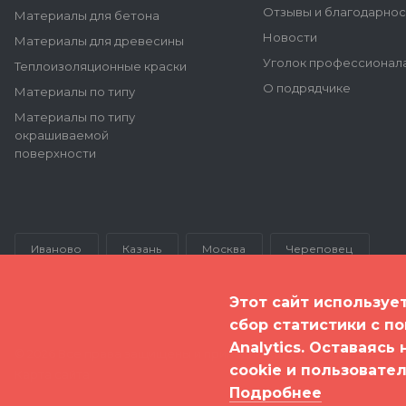
Отзывы и благодарнос
Материалы для бетона
Новости
Материалы для древесины
Уголок профессионал
Теплоизоляционные краски
О подрядчике
Материалы по типу
Материалы по типу
окрашиваемой
поверхности
Иваново
Казань
Москва
Череповец
Этот сайт используе
сбор статистики с п
Analytics. Оставаясь
© 2026 Все права защищены и принадлежат ООО "Полимер Эк
cookie и пользовате
Карта сайта
Подробнее