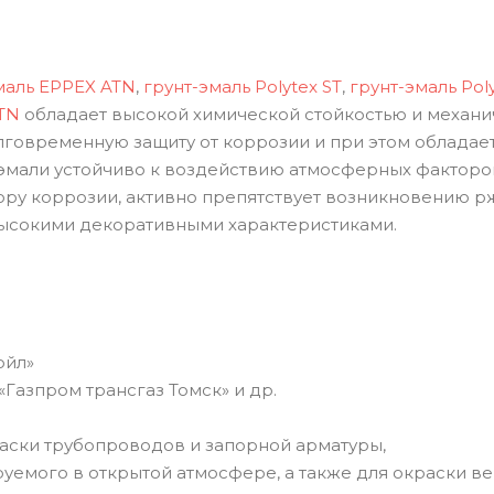
маль EPPEX ATN
,
грунт-эмаль Polytex ST
,
грунт-эмаль Pol
TN
обладает высокой химической стойкостью и механ
говременную защиту от коррозии и при этом обладае
эмали устойчиво к воздействию атмосферных факторов
тору коррозии, активно препятствует возникновению р
ысокими декоративными характеристиками.
ойл»
Газпром трансгаз Томск» и др.
аски трубопроводов и запорной арматуры,
руемого в открытой атмосфере, а также для окраски в