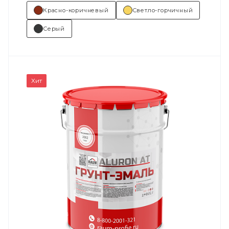
Красно-коричневый
Светло-горчичный
Серый
Хит