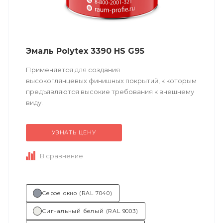
Эмаль Polytex 3390 HS G95
Применяется для создания
высокоглянцевых финишных покрытий, к которым
предъявляются высокие требования к внешнему
виду.
УЗНАТЬ ЦЕНУ
Техническо
е описание
по ссылке
В сравнение
Состав (тип связующего):
ПУ
(полиуретановая).
Основные...
Серое окно (RAL 7040)
Сигнальный белый (RAL 9003)