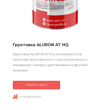
Грунтовка ALURON AT HQ
Грунтовка ALURON AT HQ используется в
качестве грунтовочного слоя в комплексе с
алкидными, алкидно-уретановыми и другими
эмалями.
УЗНАТЬ ЦЕНУ
Техническое описание
по ссылке
В сравнение
Состав (тип связующего):
А (акриловая). ...