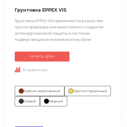
Грунтовка EPPEX VIS
Грунтовка EPPEX VIS применяется в качестве
грунта-праймера или межслойного покрытия
антикоррозионной защиты в системах
подвергающихся механическому и/или
химическому воздействию.
УЗНАТЬ ЦЕНУ
Техническое описание
по ссылке
...
В сравнение
Красно-коричневый
Светло-горчичный
Серый
Чёрный