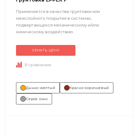
Применяется в качестве грунтовки или
межслойного покрытия в системах,
подвергающихся механическому и/или
химическому воздействию.
УЗНАТЬ ЦЕНУ
Техническое описание
по ссылке
В сравнение
Состав (тип связующего):
ЭП (эпоксидная).
...
Дынно-желтый
Красно-коричневый
Серое окно