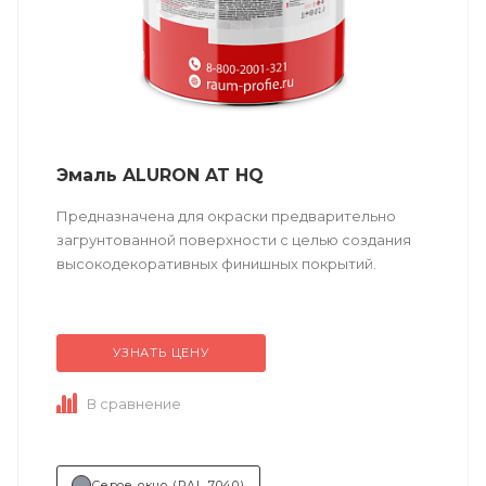
Эмаль ALURON AT HQ
Предназначена для окраски предварительно
загрунтованной поверхности с целью создания
высокодекоративных финишных покрытий.
Техническое описание
по ссылке
УЗНАТЬ ЦЕНУ
Состав (тип связующего):
А (акриловая).
В сравнение
Область применения:...
Серое окно (RAL 7040)