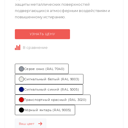
защиты металлических поверхностей
подвергающихся атмосферным воздействиям и
повышенному истиранию.
УЗНАТЬ ЦЕНУ
Техническое описание
по ссылке
В сравнение
Состав (тип связующего):...
Серое окно (RAL 7040)
Сигнальный белый (RAL 9003)
Сигнальный синий (RAL 5005)
Транспортный красный (RAL 3020)
Чёрный янтарь (RAL 9005)
Ваш цвет