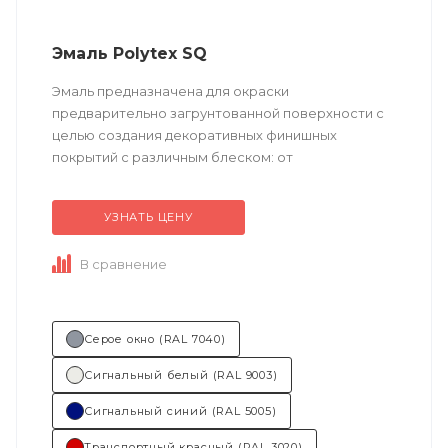
Эмаль Polytex SQ
Эмаль предназначена для окраски
предварительно загрунтованной поверхности с
целью создания декоративных финишных
покрытий с различным блеском: от
глубокоматового до высокоглянцевого.
УЗНАТЬ ЦЕНУ
Техническое описание...
В сравнение
Серое окно (RAL 7040)
Сигнальный белый (RAL 9003)
Сигнальный синий (RAL 5005)
Транспортный красный (RAL 3020)