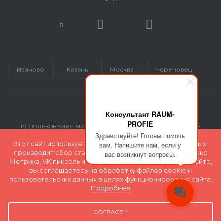
Иваново
Казань
Москва
Череповец
Консультант RAUM-
PROFIE
ИСПОЛЬЗОВАНИЕ МАТЕРИАЛОВ САЙТА ВОЗМОЖНО ТОЛЬКО
Здравствуйте! Готовы помочь
С РАЗРЕШЕНИЯ АДМИНИСТРАЦИИ INMARKETING@GK-RP.RU
Этот сайт использует файлы cookie для хранения данных,
вам. Напишите нам, если у
производит сбор статистики с помощью сервиса Яндекс
вас возникнут вопросы.
Метрика, VK пиксель и Google Analytics. Оставаясь на сайте,
© 2026 Все права защищены и принадлежат ООО "Полимер
вы соглашаетесь на обработку файлов cookie и
Экспорт"
пользовательских данных в целях функционирования сайта.
Подробнее
Карта сайта
СОГЛАСЕН