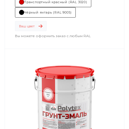
Транспортный красный (RAL 3020)
объекты железнодорожного транспорта
;
Чёрный янтарь (RAL 9005)
энергетика
;
Ваш цвет
машиностроение
.
Вы можете оформить заказ с любым RAL