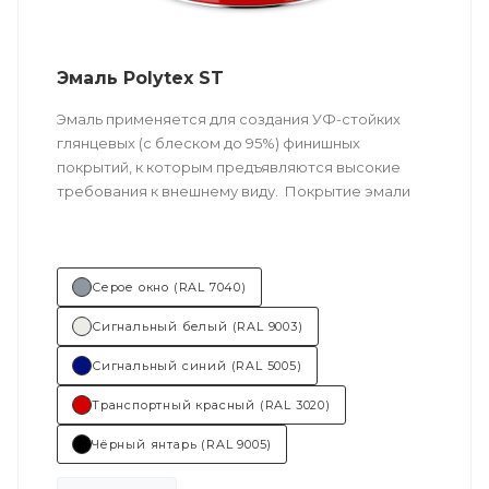
Эмаль Polytex ST
Эмаль применяется для создания УФ-стойких
глянцевых (с блеском до 95%) финишных
покрытий, к которым предъявляются высокие
требования к внешнему виду. Покрытие эмали
имеет ровный блеск, отличную
сопротивляемость к ударам, изгибам и иным
механическим воздействиям.
Серое окно (RAL 7040)
Техничес
кое описание
по ссылке
Сигнальный белый (RAL 9003)
Состав (тип связующего):
ПУ
Сигнальный синий (RAL 5005)
(полиуретановая).
Транспортный красный (RAL 3020)
Основные отрасли применения:
Чёрный янтарь (RAL 9005)