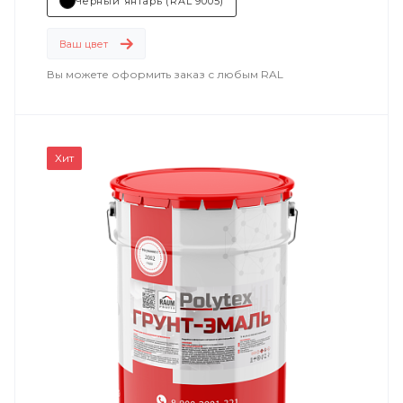
машиностроение
Чёрный янтарь (RAL 9005)
.
Ваш цвет
Вы можете оформить заказ с любым RAL
Хит