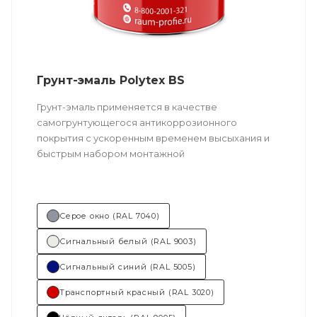
Грунт-эмаль Polytex BS
Грунт-эмаль применяется в качестве
самогрунтующегося антикоррозионного
покрытия с ускоренным временем высыхания и
быстрым набором монтажной
прочности. Возможно толстослойное нанесение.
Техническое описание
по ссылке
Серое окно (RAL 7040)
Состав (тип связующего):
ПУ
Сигнальный белый (RAL 9003)
(полиуретановая).
Сигнальный синий (RAL 5005)
Основные отрасли применения:
Транспортный красный (RAL 3020)