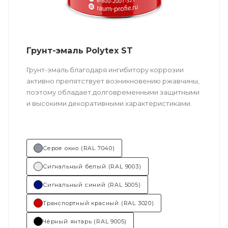
Грунт-эмаль Polytex ST
Грунт-эмаль благодаря ингибитору коррозии
активно препятствует возникновению ржавчины,
поэтому обладает долговременными защитными
и высокими декоративными характеристиками.
Не требует предварительного грунтования.
Подходит для ремонтных работ.
Серое окно (RAL 7040)
Техническое описание
по ссылке
Сигнальный белый (RAL 9003)
Состав (тип связующего):
ПУ
(полиуретановая).
Сигнальный синий (RAL 5005)
Транспортный красный (RAL 3020)
Основные отрасли применения:
Чёрный янтарь (RAL 9005)