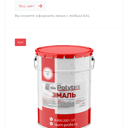
энергетика
;
Ваш цвет
машиностроение
.
Вы можете оформить заказ с любым RAL
Хит