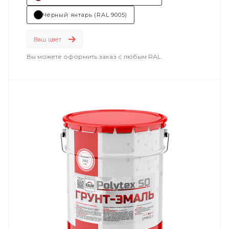
Состав (тип связующего): ПУ (полиуретановая).
Чёрный янтарь (RAL 9005)
Основные отрасли применения:
Ваш цвет
машиностроение
;
Вы можете оформить заказ с любым RAL
дорожно-строительная техника
.