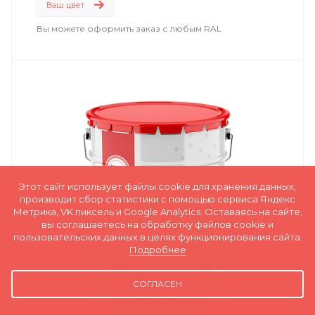
нефтегазовый сектор
;
Ваш цвет
энергетика
;
Вы можете оформить заказ с любым RAL
емкостное оборудование
;
машиностроение
.
Этот сайт использует файлы cookie для хранения данных,
производит сбор статистики с помощью сервиса Яндекс
Метрика, VK пиксель и Google Analytics. Оставаясь на сайте,
вы соглашаетесь на обработку файлов cookie и
пользовательских данных в целях функционирования сайта.
Подробнее
СОГЛАСЕН