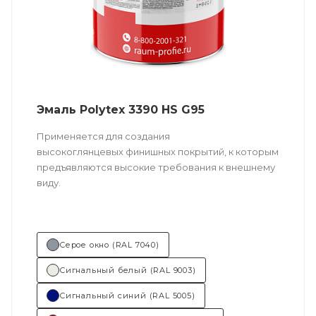
Эмаль Polytex 3390 HS G95
Применяется для создания
высокоглянцевых финишных покрытий, к которым
предъявляются высокие требования к внешнему
виду.
Техническо
е описание
по ссылке
Серое окно (RAL 7040)
Состав (тип связующего):
ПУ
Сигнальный белый (RAL 9003)
(полиуретановая).
Сигнальный синий (RAL 5005)
Основные отрасли применения: