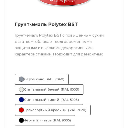
Грунт-эмаль Polytex BST
Грунт-эмаль Polytex BST c повышенным сухим
остатком, обладает долговременными
защитными и высокими декоративными
характеристиками. Подходит для ремонтных
работ.
Техническое описание
по ссылке
Серое окно (RAL 7040)
Состав (тип связующего):
ПУ
Сигнальный белый (RAL 9003)
(полиуретановая).
Сигнальный синий (RAL 5005)
Основные отрасли применения:
Транспортный красный (RAL 3020)
нефтегазовый сектор
;
Чёрный янтарь (RAL 9005)