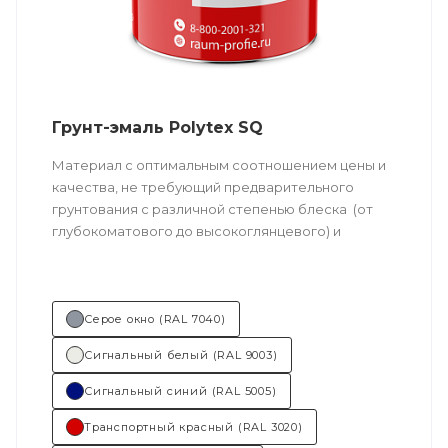
Грунт-эмаль Polytex SQ
Материал с оптимальным соотношением цены и
качества, не требующий предварительного
грунтования с различной степенью блеска (от
глубокоматового до высокоглянцевого) и
большим выбором готовых цветовых решений.
Возможно толстослойное нанесение.
Серое окно (RAL 7040)
Техническое описание
по ссылке
Сигнальный белый (RAL 9003)
Состав (тип связующего):
ПУ
(полиуретановая).
Сигнальный синий (RAL 5005)
Транспортный красный (RAL 3020)
Основные отрасли применения: