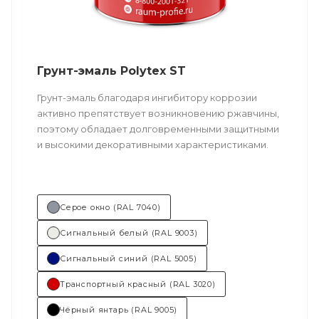
Грунт-эмаль Polytex ST
Грунт-эмаль благодаря ингибитору коррозии
активно препятствует возникновению ржавчины,
поэтому обладает долговременными защитными
и высокими декоративными характеристиками.
Не требует предварительного грунтования.
Подходит для ремонтных работ.
Серое окно (RAL 7040)
Техническое описание
по ссылке
Сигнальный белый (RAL 9003)
Состав (тип связующего):
ПУ
(полиуретановая).
Сигнальный синий (RAL 5005)
Транспортный красный (RAL 3020)
Основные отрасли применения:
Чёрный янтарь (RAL 9005)