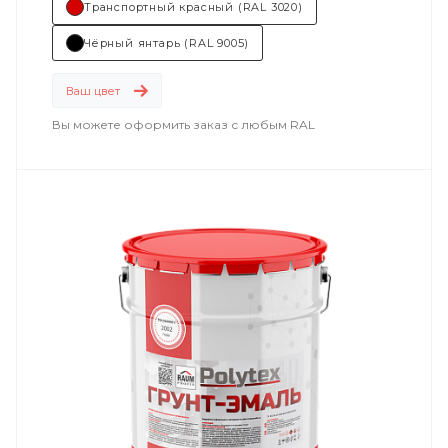
Транспортный красный (RAL 3020)
объекты железнодорожного транспорта
;
Чёрный янтарь (RAL 9005)
энергетика
;
Ваш цвет
машиностроение
.
Вы можете оформить заказ с любым RAL