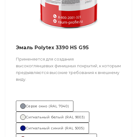
Эмаль Polytex 3390 HS G95
Применяется для создания
высокоглянцевых финишных покрытий, к которым
предъявляются высокие требования к внешнему
виду.
Техническо
е описание
по ссылке
Серое окно (RAL 7040)
Состав (тип связующего):
ПУ
Сигнальный белый (RAL 9003)
(полиуретановая).
Сигнальный синий (RAL 5005)
Основные отрасли применения: