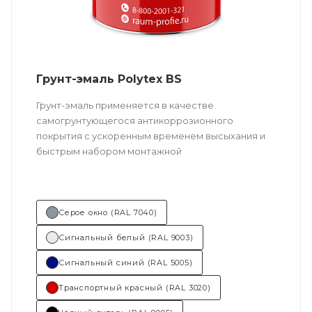
Грунт-эмаль Polytex BS
Грунт-эмаль применяется в качестве
самогрунтующегося антикоррозионного
покрытия с ускоренным временем высыхания и
быстрым набором монтажной
прочности. Возможно толстослойное нанесение.
Техническое описание
по ссылке
Серое окно (RAL 7040)
Состав (тип связующего):
ПУ
Сигнальный белый (RAL 9003)
(полиуретановая).
Сигнальный синий (RAL 5005)
Основные отрасли применения:
Транспортный красный (RAL 3020)