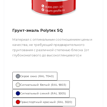
Грунт-эмаль Polytex SQ
Материал с оптимальным соотношением цены и
качества, не требующий предварительного
грунтования с различной степенью блеска (от
глубокоматового до высокоглянцевого) и
большим выбором готовых цветовых решений.
Возможно толстослойное нанесение.
Серое окно (RAL 7040)
Техническое описание
по ссылке
Сигнальный белый (RAL 9003)
Состав (тип связующего):
ПУ
(полиуретановая).
Сигнальный синий (RAL 5005)
Транспортный красный (RAL 3020)
Основные отрасли применения: