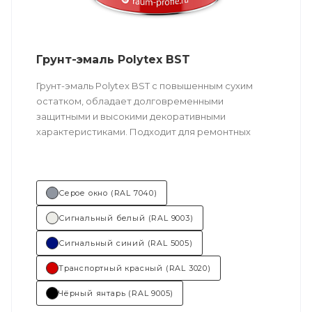
Грунт-эмаль Polytex BST
Грунт-эмаль Polytex BST c повышенным сухим
остатком, обладает долговременными
защитными и высокими декоративными
характеристиками. Подходит для ремонтных
работ.
Техническое описание
по ссылке
Серое окно (RAL 7040)
Состав (тип связующего):
ПУ
Сигнальный белый (RAL 9003)
(полиуретановая).
Сигнальный синий (RAL 5005)
Основные отрасли применения:
Транспортный красный (RAL 3020)
нефтегазовый сектор
;
Чёрный янтарь (RAL 9005)