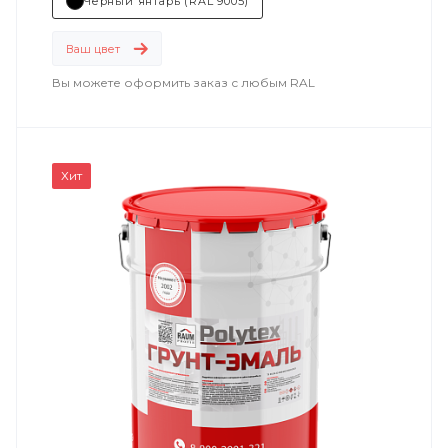
машиностроение
Чёрный янтарь (RAL 9005)
.
Ваш цвет
Вы можете оформить заказ с любым RAL
Хит