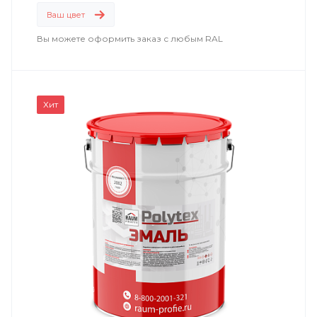
энергетика
;
Ваш цвет
машиностроение
.
Вы можете оформить заказ с любым RAL
Хит