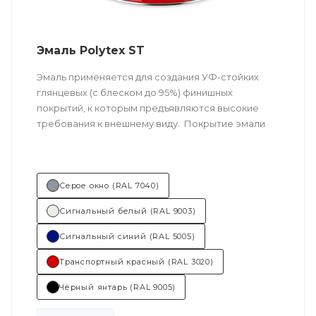
Эмаль Polytex ST
Эмаль применяется для создания УФ-стойких
глянцевых (с блеском до 95%) финишных
покрытий, к которым предъявляются высокие
требования к внешнему виду. Покрытие эмали
имеет ровный блеск, отличную
сопротивляемость к ударам, изгибам и иным
механическим воздействиям.
Серое окно (RAL 7040)
Техничес
кое описание
по ссылке
Сигнальный белый (RAL 9003)
Состав (тип связующего):
ПУ
Сигнальный синий (RAL 5005)
(полиуретановая).
Транспортный красный (RAL 3020)
Основные отрасли применения:
Чёрный янтарь (RAL 9005)