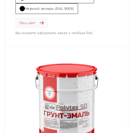
Состав (тип связующего): ПУ (полиуретановая).
Чёрный янтарь (RAL 9005)
Основные отрасли применения:
Ваш цвет
машиностроение
;
Вы можете оформить заказ с любым RAL
дорожно-строительная техника
.