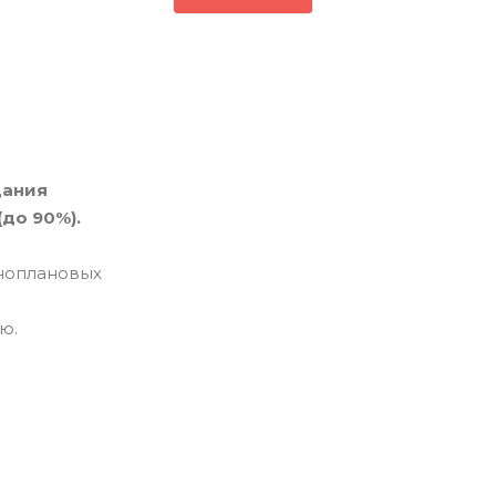
дания
(до 90%).
зноплановых
ию.