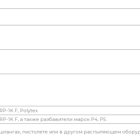
P-1K F, Polytex
P-1K F, а также разбавители марок Р4, Р5.
 шлангах, пистолете или в другом распыляющем обору