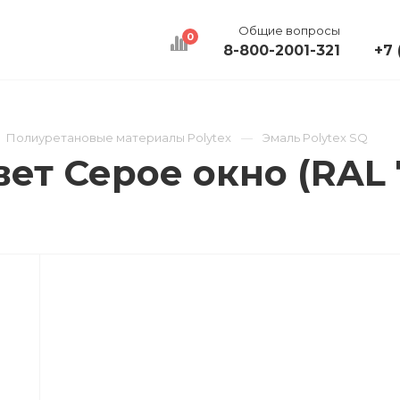
Общие вопросы
0
8-800-2001-321
+7 
КАЛЬКУЛЯТОР
ДОСТАВКА
КОНТАКТЫ
Полиуретановые материалы Polytex
Эмаль Polytex SQ
вет Серое окно (RAL