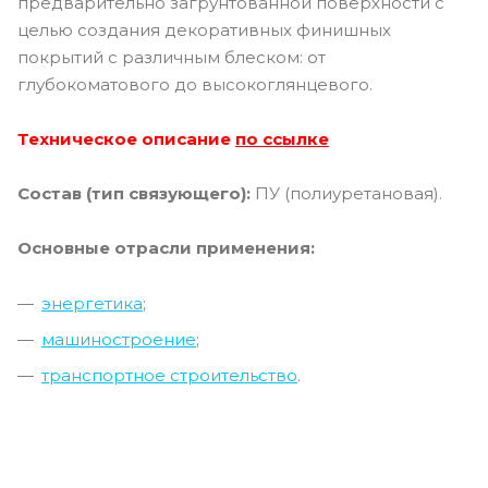
предварительно загрунтованной поверхности с
целью создания декоративных финишных
покрытий с различным блеском: от
глубокоматового до высокоглянцевого.
Техническое описание
по ссылке
Состав (тип связующего):
ПУ (полиуретановая).
Основные отрасли применения:
энергетика
;
машиностроение
;
т
ранспортное строительство
.