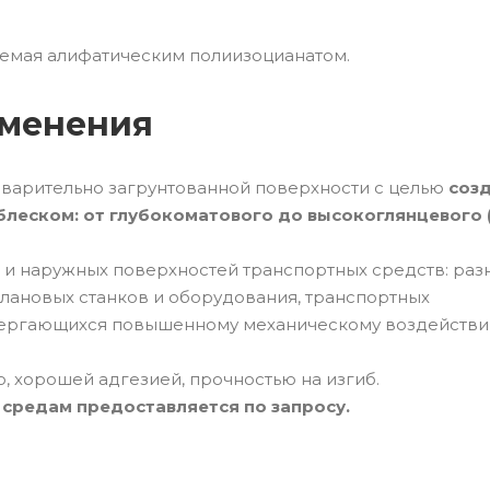
емая алифатическим полиизоцианатом.
именения
варительно загрунтованной поверхности с целью
соз
еском: от глубокоматового до высокоглянцевого 
 и наружных поверхностей транспортных средств: ра
плановых станков и оборудования, транспортных
двергающихся повышенному механическому воздейств
, хорошей адгезией, прочностью на изгиб.
средам предоставляется по запросу.