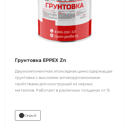
химическая промышленность
.
Грунтовка EPPEX Zn
Двухкомпонентная эпоксидная цинксодержащая
грунтовка с высокими антикоррозионными
свойствами для конструкций из черных
металлов. Работает в различных толщинах от 15
до 200 мкм. Может использоваться в качестве
шоп-праймера в слое 15-20 мкм.
Серый
Техническое описание
по ссылке