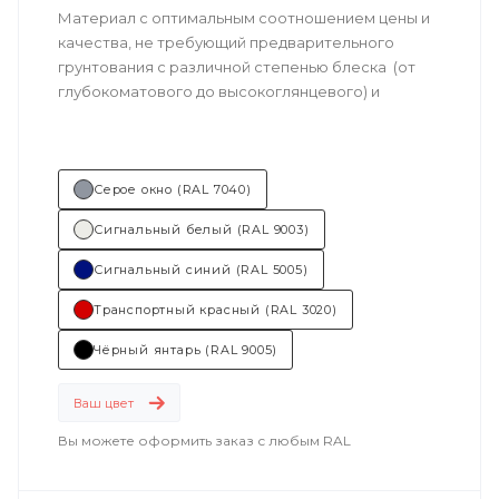
Материал с оптимальным соотношением цены и
качества, не требующий предварительного
грунтования с различной степенью блеска (от
глубокоматового до высокоглянцевого) и
большим выбором готовых цветовых решений.
Возможно толстослойное нанесение.
Серое окно (RAL 7040)
Техническое описание
по ссылке
Сигнальный белый (RAL 9003)
Состав (тип связующего):
ПУ
(полиуретановая).
Сигнальный синий (RAL 5005)
Транспортный красный (RAL 3020)
Основные отрасли применения:
Чёрный янтарь (RAL 9005)
машиностроение
.
Ваш цвет
Вы можете оформить заказ с любым RAL