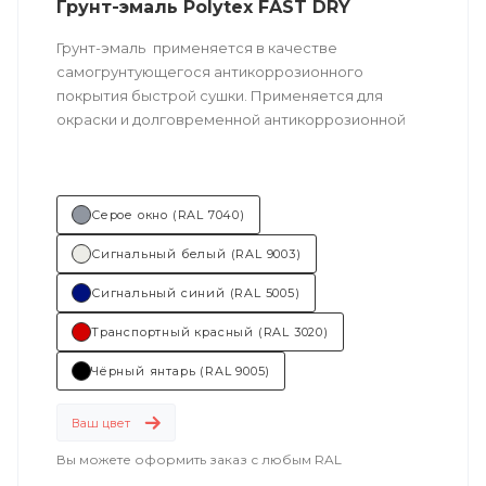
Грунт-эмаль Polytex FAST DRY
Грунт-эмаль
применяется в качестве
самогрунтующегося антикоррозионного
покрытия быстрой сушки. Применяется для
окраски и долговременной антикоррозионной
защиты внутренних и наружных поверхностей
разноплановых транспортных средств:
сельскохозяйственных машин, строительной
техники, общественного транспорта,
Серое окно (RAL 7040)
железнодорожного транспорта, а также других
Сигнальный белый (RAL 9003)
металлических конструкций.
Сигнальный синий (RAL 5005)
Техническое описание
по ссылке
Транспортный красный (RAL 3020)
Состав (тип связующего): ПУ (полиуретановая).
Чёрный янтарь (RAL 9005)
Основные отрасли применения:
Ваш цвет
машиностроение
;
Вы можете оформить заказ с любым RAL
дорожно-строительная техника
.