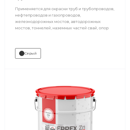
Применяется для окраски труб и трубопроводов,
нефтепроводов и газопроводов,
железнодорожных мостов, автодорожных
мостов, тоннелей, наземных частей свай, опор
эстакад, дорожных ограждений, объектов
навигации и управления транспортными
средствами, а также для окраски стальных
конструкций и оборудования в лесной и
Серый
химической промышленностях.
Техническое описание
по ссылке
Состав (тип связующего):
Zn
(цинконаполненные).
Основные отрасли применения:
нефтегазовый сектор
;
транспортное строительство
;