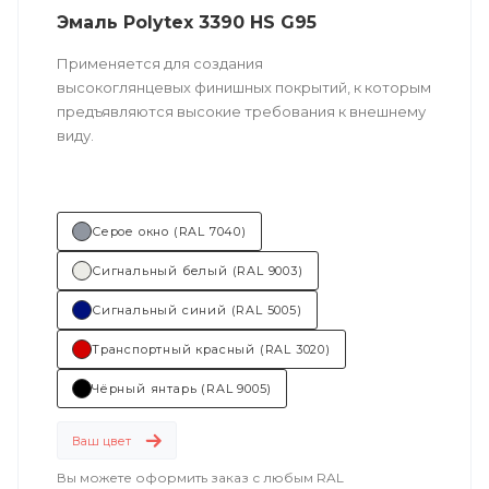
Эмаль Polytex 3390 HS G95
Применяется для создания
высокоглянцевых финишных покрытий, к которым
предъявляются высокие требования к внешнему
виду.
Техническо
е описание
по ссылке
Серое окно (RAL 7040)
Состав (тип связующего):
ПУ
Сигнальный белый (RAL 9003)
(полиуретановая).
Сигнальный синий (RAL 5005)
Основные отрасли применения:
Транспортный красный (RAL 3020)
объекты железнодорожного транспорта
;
Чёрный янтарь (RAL 9005)
энергетика
;
Ваш цвет
машиностроение
.
Вы можете оформить заказ с любым RAL