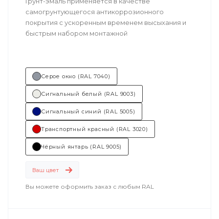
Грунт-эмаль применяется в качестве
самогрунтующегося антикоррозионного
покрытия с ускоренным временем высыхания и
быстрым набором монтажной
прочности. Возможно толстослойное нанесение.
Техническое описание
по ссылке
Серое окно (RAL 7040)
Состав (тип связующего):
ПУ
Сигнальный белый (RAL 9003)
(полиуретановая).
Сигнальный синий (RAL 5005)
Основные отрасли применения:
Транспортный красный (RAL 3020)
машиностроение
Чёрный янтарь (RAL 9005)
.
Ваш цвет
Вы можете оформить заказ с любым RAL