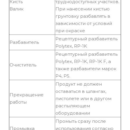
Кисть
труднодоступных участков.
Валик
При нанесении кистью
грунтовку разбавлять в
зависимости от условий
при окраске
Рецептурный разбавитель
Разбавитель
Polytex, RP-1K
Рецептурный разбавитель
Polytex, RP-1K, RP-1K F, а
Очиститель
также разбавители марок
Р4, Р5.
Продукт не должен
оставаться в шлангах,
Прекращение
пистолете или в другом
работы
распыляющем
оборудовании
Промыть сразу после
Промывка
использования согласно