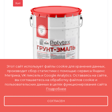
Хит
Этот сайт использует файлы cookie для хранения данных,
производит сбор статистики с помощью сервиса Яндекс
Метрика, VK пиксель и Google Analytics. Оставаясь на сайте,
вы соглашаетесь на обработку файлов cookie и
пользовательских данных в целях функционирования сайта.
Подробнее
Грунт-эмаль Polytex BST
СОГЛАСЕН
Грунт-эмаль Polytex BST c повышенным сухим
остатком, обладает долговременными