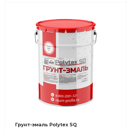
Состав (тип связующего):
Zn
(цинконаполненные).
Основные отрасли применения:
нефтегазовый сектор
;
транспортное строительство
;
энергетика
;
емкостное оборудование
;
машиностроение
.
Грунт-эмаль Polytex SQ