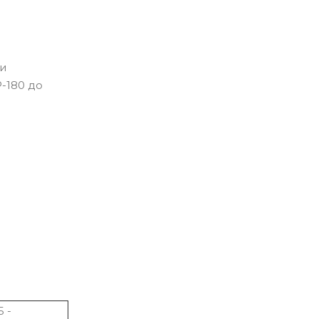
ри
-180 до
 -