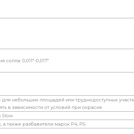
сопла: 0,011"-0,017"
 для небольших площадей или труднодоступных участк
ть в зависимости от условий при окраске.
 Slow
, а также разбавители марок Р4, Р5.