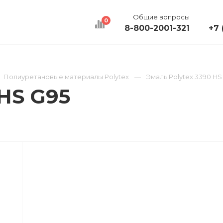
Общие вопросы
0
8-800-2001-321
+7 
КАЛЬКУЛЯТОР
ДОСТАВКА
КОНТАКТЫ
Полиуретановые материалы Polytex
Эмаль Polytex 3390 HS
 HS G95