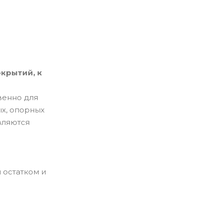
окрытий, к
венно для
ых, опорных
вляются
 остатком и