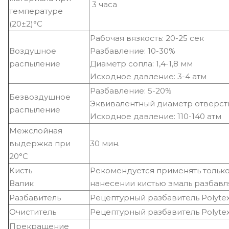
3 часа
температуре
(20±2)°С
Рабочая вязкость: 20-25 сек
Воздушное
Разбавление: 10-30%
распыление
Диаметр сопла: 1,4-1,8 мм
Исходное давление: 3-4 атм
Разбавление: 5-20%
Безвоздушное
Эквивалентный диаметр отверстия 
распыление
Исходное давление: 110-140 атм
Межслойная
выдержка при
30 мин.
20°С
Кисть
Рекомендуется применять только
Валик
нанесении кистью эмаль разбавля
Разбавитель
Рецептурный разбавитель Polytex
Очиститель
Рецептурный разбавитель Polytex
Прекращение