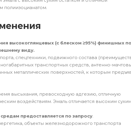
эмаль с высоким сухим остатком и отличной
м полиизоцианатом.
именения
ания высокоглянцевых (с блеском ≥95%) финишных п
нешнему виду.
орта, спецтехники, подвижного состава (преимущест
пногабаритных транспортных средств, антенно-мачтов
ванных металлических поверхностей, к которым предъя
ремя высыхания, превосходную адгезию, отличную
ческим воздействиям. Эмаль отличается высоким сухим
средам предоставляется по запросу
.
нергетика, объекты железнодорожного транспорта