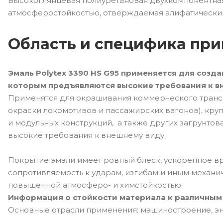
Высокоглянцевая полиуретановая двухкомпонентная 
атмосферостойкостью, отверждаемая алифатически
Область и специфика пр
Эмаль Polytex 3390 HS G95 применяется для созд
которым предъявляются высокие требования к в
Применятся для окрашивания коммерческого трансп
окраски локомотивов и пассажирских вагонов), кру
и модульных конструкций, а также других загрунто
высокие требования к внешнему виду.
Покрытие эмали имеет ровный блеск, ускоренное в
сопротивляемость к ударам, изгибам и иным механи
повышенной атмосферо- и химстойкостью.
Информация о стойкости материала к различным 
Основные отрасли применения: машиностроение, э