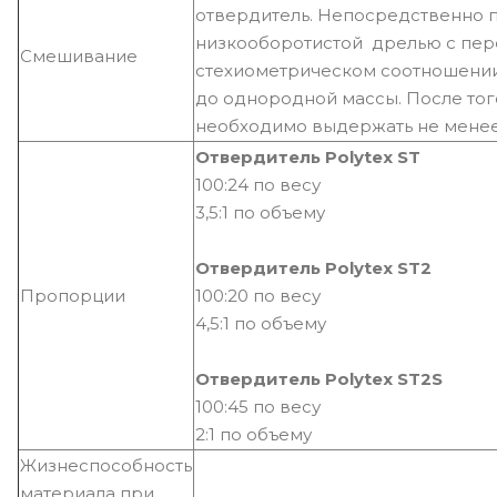
отвердитель. Непосредственно
низкооборотистой дрелью с пер
Смешивание
стехиометрическом соотношении
до однородной массы. После того
необходимо выдержать не менее 
Отвердитель Polytex ST
100:24 по весу
3,5:1 по объему
Отвердитель Polytex ST2
Пропорции
100:20 по весу
4,5:1 по объему
Отвердитель Polytex ST2S
100:45 по весу
2:1 по объему
Жизнеспособность
материала при