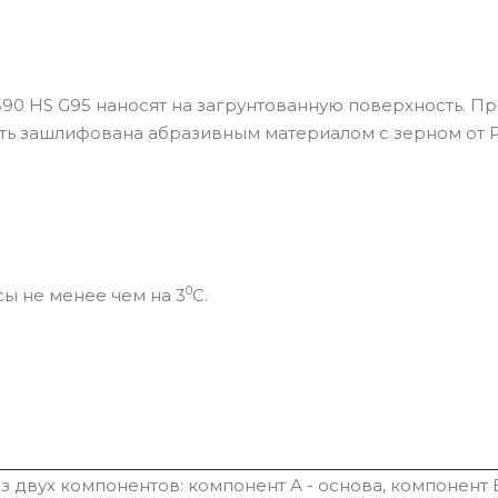
90 HS G95 наносят на загрунтованную поверхность. П
ть зашлифована абразивным материалом с зерном от Р
0
ы не менее чем на 3
С.
 двух компонентов: компонент А - основа, компонент Б