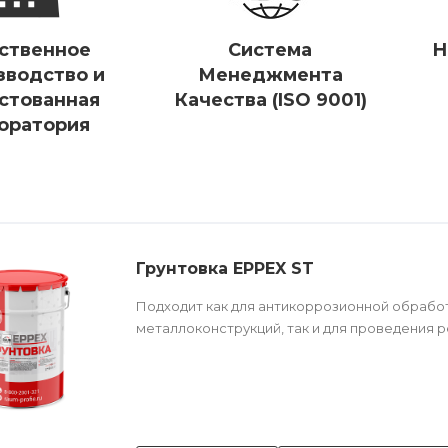
ственное
Система
Н
зводство и
Менеджмента
стованная
Качества (ISO 9001)
оратория
Грунтовка EPPEX ST
Подходит как для антикоррозионной обрабо
металлоконструкций, так и для проведения 
Техническое описание
по ссылке
Состав (тип связующего):
ЭП (эпоксидная).