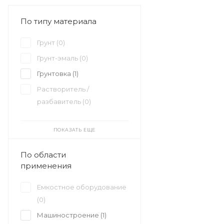
По типу материала
Грунт (
0
)
Грунт-эмаль (
0
)
Грунтовка (
1
)
Растворитель /
разбавитель (
0
)
ПОКАЗАТЬ ЕЩЕ
По области
применения
Емкостное оборудование
(
0
)
Машиностроение (
1
)