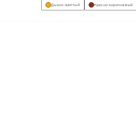
Дынно-желтый
Красно-коричневый
Основные отрасли применения:...