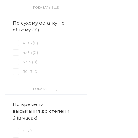
ПОКАЗАТЬ ЕЩЕ
По сухому остатку по
объему (%)
45±5 (
0
)
45±5 (
0
)
47±5 (
0
)
50±3 (
0
)
ПОКАЗАТЬ ЕЩЕ
По времени
высыхания до степени
3 (в часах)
0,5 (
0
)