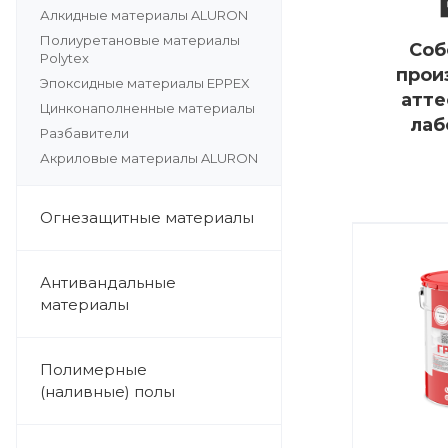
Алкидные материалы ALURON
Полиуретановые материалы
Соб
Polytex
прои
Эпоксидные материалы EPPEX
атте
Цинконаполненные материалы
лаб
Разбавители
Акриловые материалы ALURON
Огнезащитные материалы
Антивандальные
материалы
Полимерные
(наливные) полы