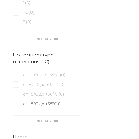
1 (
0
)
1-5 (
0
)
2 (
0
)
ПОКАЗАТЬ ЕЩЕ
По температуре
нанесения (°С)
от +10°С до +35°С (
0
)
от +15°С до +35°С (
0
)
от +5°С до +30°С (
0
)
от +5°С до +35°С (
1
)
ПОКАЗАТЬ ЕЩЕ
Цвета