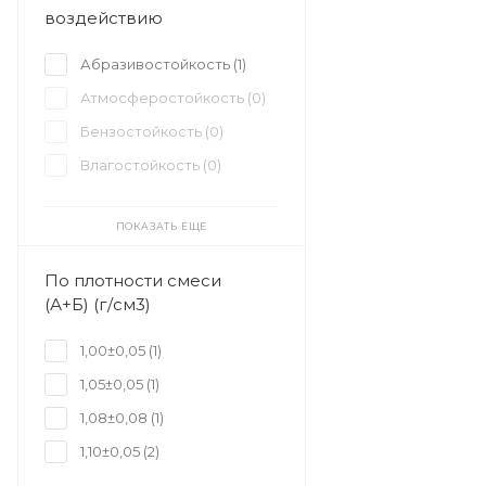
воздействию
Абразивостойкость (
1
)
Атмосферостойкость (
0
)
Бензостойкость (
0
)
Влагостойкость (
0
)
ПОКАЗАТЬ ЕЩЕ
По плотности смеси
(А+Б) (г/см3)
1,00±0,05 (
1
)
1,05±0,05 (
1
)
1,08±0,08 (
1
)
1,10±0,05 (
2
)