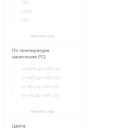
1 (
0
)
1-5 (
0
)
2 (
0
)
ПОКАЗАТЬ ЕЩЕ
По температуре
нанесения (°С)
от +10°С до +35°С (
0
)
от +15°С до +35°С (
0
)
от +5°С до +30°С (
0
)
от +5°С до +35°С (
0
)
ПОКАЗАТЬ ЕЩЕ
Цвета