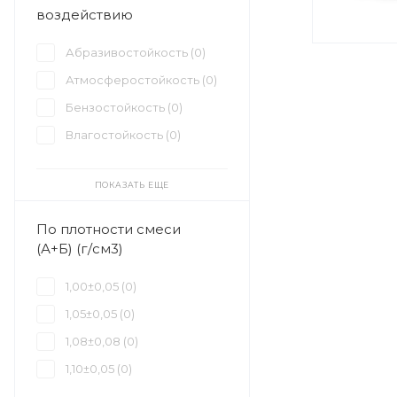
воздействию
Абразивостойкость (
0
)
Атмосферостойкость (
0
)
Бензостойкость (
0
)
Влагостойкость (
0
)
ПОКАЗАТЬ ЕЩЕ
По плотности смеси
(А+Б) (г/см3)
1,00±0,05 (
0
)
1,05±0,05 (
0
)
1,08±0,08 (
0
)
1,10±0,05 (
0
)