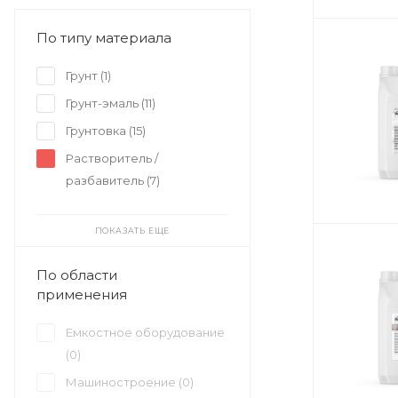
По типу материала
Грунт (
1
)
Грунт-эмаль (
11
)
Грунтовка (
15
)
Растворитель /
разбавитель (
7
)
ПОКАЗАТЬ ЕЩЕ
По области
применения
Емкостное оборудование
(
0
)
Машиностроение (
0
)