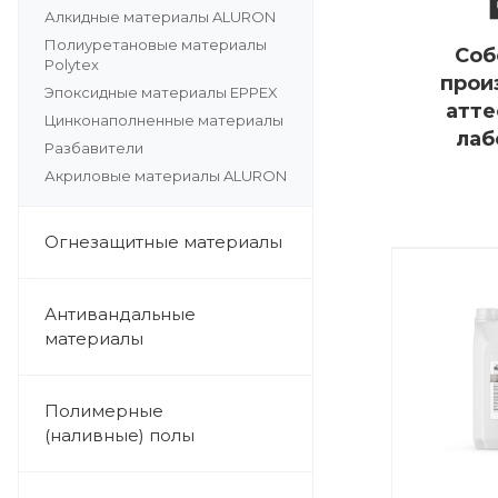
Алкидные материалы ALURON
Полиуретановые материалы
Соб
Polytex
прои
Эпоксидные материалы EPPEX
атте
Цинконаполненные материалы
лаб
Разбавители
Акриловые материалы ALURON
Огнезащитные материалы
Антивандальные
материалы
Полимерные
(наливные) полы