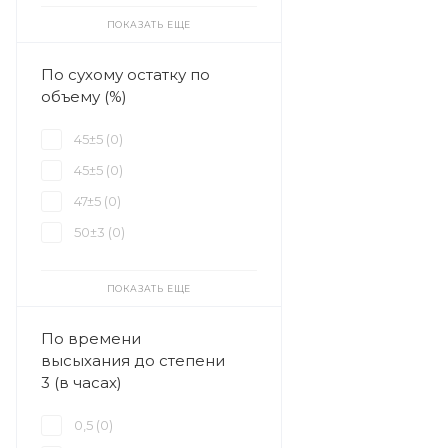
ПОКАЗАТЬ ЕЩЕ
По сухому остатку по
объему (%)
45±5 (
0
)
45±5 (
0
)
47±5 (
0
)
50±3 (
0
)
ПОКАЗАТЬ ЕЩЕ
По времени
высыхания до степени
3 (в часах)
0,5 (
0
)