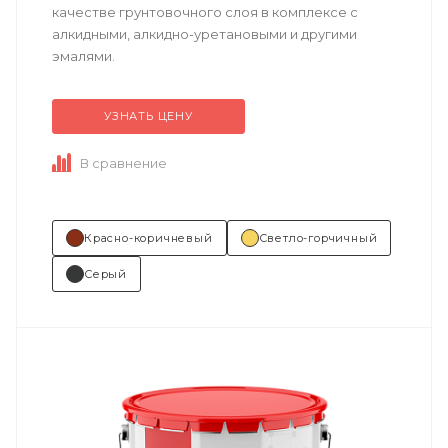
качестве грунтовочного слоя в комплексе с
алкидными, алкидно-уретановыми и другими
эмалями.
УЗНАТЬ ЦЕНУ
Техническое описание
по ссылке
В сравнение
Состав (тип связующего):
А (акриловая). ...
Красно-коричневый
Светло-горчичный
Серый