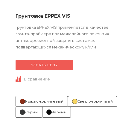
Грунтовка EPPEX VIS
Грунтовка EPPEX VIS применяется в качестве
грунта-праймера или межслойного покрытия
антикоррозионной защиты в системах
подвергающихся механическому и/или
химическому воздействию.
УЗНАТЬ ЦЕНУ
Техническое описание
по ссылке
...
В сравнение
Красно-коричневый
Светло-горчичный
Серый
Чёрный