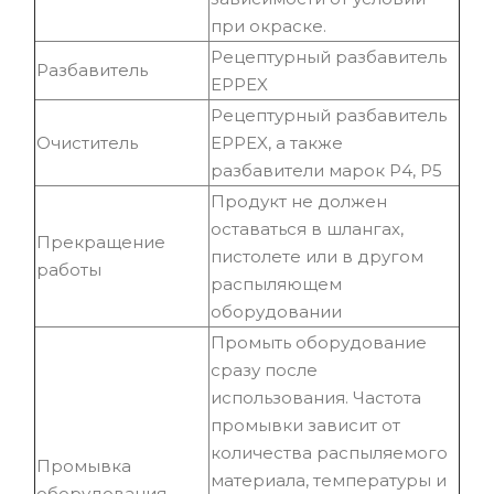
при окраске.
Рецептурный разбавитель
Разбавитель
EPPEX
Рецептурный разбавитель
Очиститель
EPPEX, а также
разбавители марок Р4, Р5
Продукт не должен
оставаться в шлангах,
Прекращение
пистолете или в другом
работы
распыляющем
оборудовании
Промыть оборудование
сразу после
использования. Частота
промывки зависит от
количества распыляемого
Промывка
материала, температуры и
оборудования