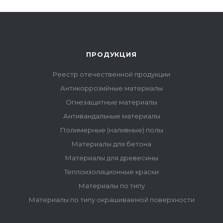
ПРОДУКЦИЯ
Реестр отечественной продукции
Антикоррозийные материалы
Огнезащитные материалы
Антивандальные материалы
Полимерные (наливные) полы
Материалы для бетона
Материалы для древесины
Теплоизоляционные краски
Материалы по типу
Материалы по типу окрашиваемой поверхности