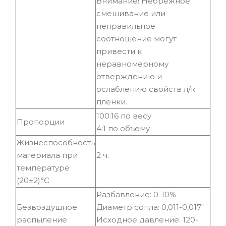
Внимание! Небрежное
смешивание или
неправильное
соотношение могут
привести к
неравномерному
отверждению и
ослаблению свойств л/к
пленки.
100:16 по весу
Пропорции
4:1 по объему
Жизнеспособность
материала при
2 ч.
температуре
(20±2)°С
Разбавление: 0-10%
Безвоздушное
Диаметр сопла: 0,011-0,017"
распыление
Исходное давление: 120-