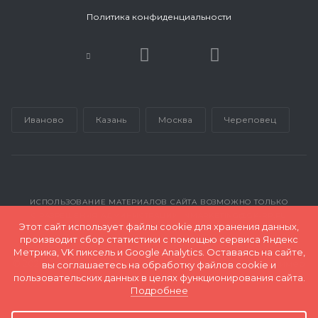
Политика конфиденциальности
Иваново
Казань
Москва
Череповец
ИСПОЛЬЗОВАНИЕ МАТЕРИАЛОВ САЙТА ВОЗМОЖНО ТОЛЬКО
С РАЗРЕШЕНИЯ АДМИНИСТРАЦИИ INMARKETING@GK-RP.RU
Этот сайт использует файлы cookie для хранения данных,
производит сбор статистики с помощью сервиса Яндекс
Метрика, VK пиксель и Google Analytics. Оставаясь на сайте,
© 2026 Все права защищены и принадлежат ООО "Полимер
вы соглашаетесь на обработку файлов cookie и
Экспорт"
пользовательских данных в целях функционирования сайта.
Подробнее
Карта сайта