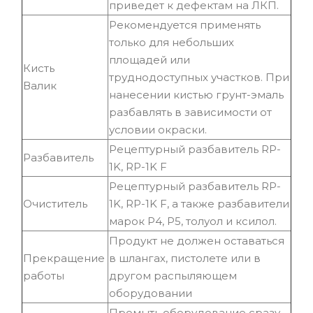
приведет к дефектам на ЛКП.
Рекомендуется применять
только для небольших
площадей или
Кисть
труднодоступных участков. При
Валик
нанесении кистью грунт-эмаль
разбавлять в зависимости от
условии окраски.
Рецептурный разбавитель RP-
Разбавитель
1K, RP-1K F
Рецептурный разбавитель RP-
Очиститель
1K, RP-1K F, а также разбавители
марок Р4, Р5, толуол и ксилол.
Продукт не должен оставаться
Прекращение
в шлангах, пистолете или в
работы
другом распыляющем
оборудовании
Промыть оборудование сразу