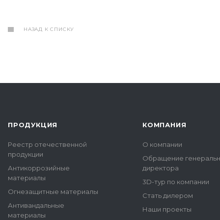
НАЗАД К СПИСКУ
ПРОДУКЦИЯ
КОМПАНИЯ
Реестр отечественной
О компании
продукции
Обращение генераль
Антикоррозийные
директора
материалы
3D-тур по компании
Огнезащитные материалы
Стать дилером
Антивандальные
Наши проекты
материалы