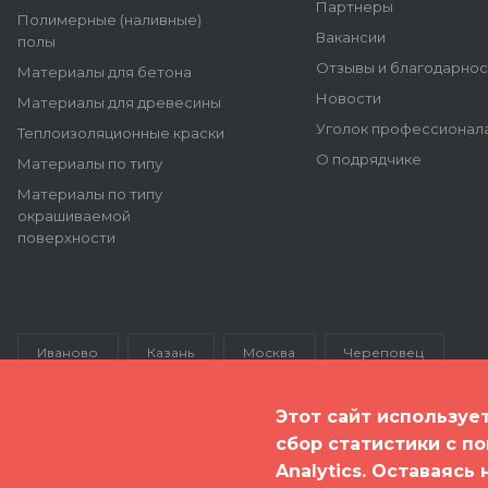
Партнеры
Полимерные (наливные)
Вакансии
полы
Отзывы и благодарнос
Материалы для бетона
Новости
Материалы для древесины
Уголок профессионал
Теплоизоляционные краски
О подрядчике
Материалы по типу
Материалы по типу
окрашиваемой
поверхности
Иваново
Казань
Москва
Череповец
Этот сайт используе
сбор статистики с п
Analytics. Оставаясь
© 2026 Все права защищены и принадлежат ООО "Полимер Эк