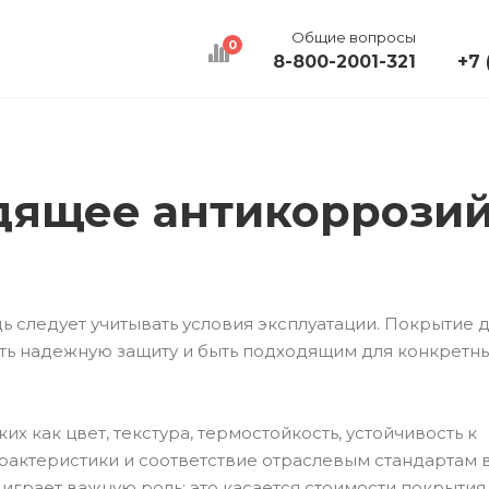
Общие вопросы
0
8-800-2001-321
+7 
КАЛЬКУЛЯТОР
ДОСТАВКА
КОНТАКТЫ
дящее антикоррози
 следует учитывать условия эксплуатации. Покрытие 
ать надежную защиту и быть подходящим для конкретн
их как цвет, текстура, термостойкость, устойчивость к
рактеристики и соответствие отраслевым стандартам
играет важную роль: это касается стоимости покрытия,