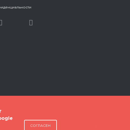
фиденциальности
т
oogle
СОГЛАСЕН
ИСПОЛЬЗОВАНИЕ МАТЕРИАЛОВ САЙТА ВОЗМОЖНО ТОЛЬКО