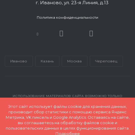
г. Иваново, ул. 23-я Линия, д.13
Политика конфиденциальности
Иваново
Казань
Москва
Череповец
ИСПОЛЬЗОВАНИЕ МАТЕРИАЛОВ САЙТА ВОЗМОЖНО ТОЛЬКО
С РАЗРЕШЕНИЯ АДМИНИСТРАЦИИ INMARKETING@GK-RP.RU
Этот сайт использует файлы cookie для хранения данных,
производит сбор статистики с помощью сервиса Яндекс
Метрика, VK пиксель и Google Analytics. Оставаясь на сайте,
© 2026 Все права защищены и принадлежат ООО "Полимер
вы соглашаетесь на обработку файлов cookie и
Экспорт"
пользовательских данных в целях функционирования сайта.
Подробнее
Карта сайта