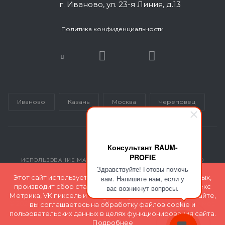
г. Иваново, ул. 23-я Линия, д.13
Политика конфиденциальности
Иваново
Казань
Москва
Череповец
Консультант RAUM-
PROFIE
ИСПОЛЬЗОВАНИЕ МАТЕРИАЛОВ САЙТА ВОЗМОЖНО ТОЛЬКО
Здравствуйте! Готовы помочь
С РАЗРЕШЕНИЯ АДМИНИСТРАЦИИ INMARKETING@GK-RP.RU
Этот сайт использует файлы cookie для хранения данных,
вам. Напишите нам, если у
производит сбор статистики с помощью сервиса Яндекс
вас возникнут вопросы.
Метрика, VK пиксель и Google Analytics. Оставаясь на сайте,
© 2026 Все права защищены и принадлежат ООО "Полимер
вы соглашаетесь на обработку файлов cookie и
Экспорт"
пользовательских данных в целях функционирования сайта.
Подробнее
Карта сайта