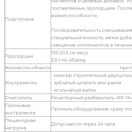
пигментов и целевых добавок. К
поставляемых пропорциях. После
жизнеспособности.
Подготовка
Последовательность смешивания:
специальной емкости, затем доба
смешение компонентов в течение
100:20,5 по весу
Пропорции
3,0:1 по объёму
Жизнеспособность
при т
- миксер строительный двухшпи
Инструменты
- зубчатый шпатель или ракля
- игольчатый валик
Очиститель
Рецептурный разбавитель «RP-1K
Промывка
Промыть оборудование сразу по
инструмента
Пешеходная
Допускается через 24 часа
нагрузка