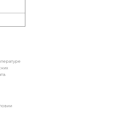
мпературе
ских
та.
словии