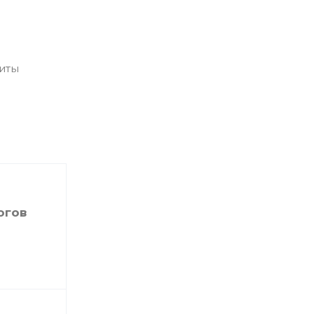
иты
огов