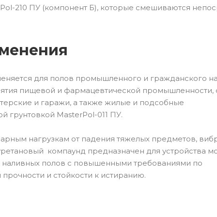
erPol-210 ПУ (компонент Б), которые смешиваются неп
именения
няется для полов промышленного и гражданского на
ятия пищевой и фармацевтической промышленности, 
терские и гаражи, а также жилые и подсобные
й грунтовкой MasterPol-011 ПУ.
арным нагрузкам от падения тяжелых предметов, виб
уретановый компаунд предназначен для устройства м
 наливных полов с повышенными требованиями по
 прочности и стойкости к истиранию.