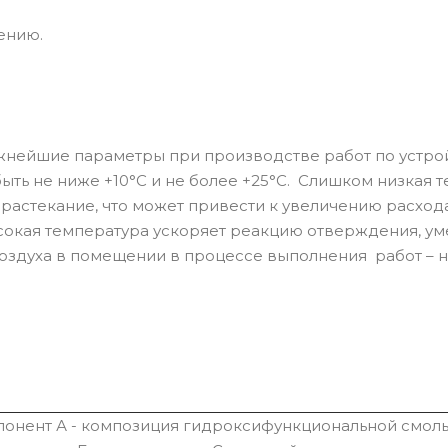
ению.
ажнейшие параметры при производстве работ по устро
ыть не ниже +10°С и не более +25°С. Слишком низкая 
 растекание, что может привести к увеличению расход
окая температура ускоряет реакцию отверждения, у
оздуха в помещении в процессе выполнения работ – н
онент А - композиция гидроксифункциональной смолы