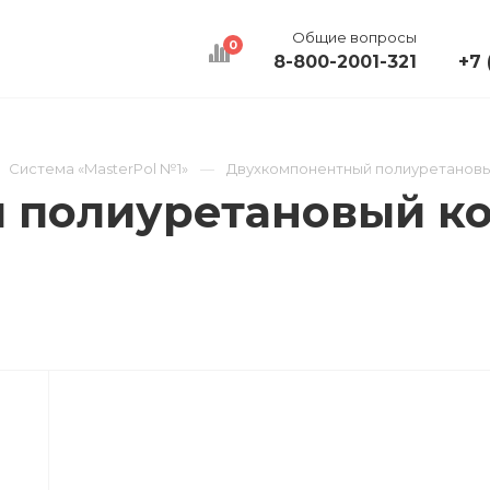
Общие вопросы
0
8-800-2001-321
+7 
КАЛЬКУЛЯТОР
ДОСТАВКА
КОНТАКТЫ
Система «MasterPol №1»
Двухкомпонентный полиуретановый
полиуретановый ко