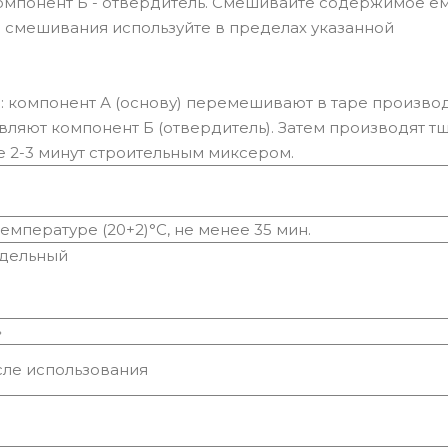
омпонент Б - отвердитель. Смешивайте содержимое ем
 смешивания используйте в пределах указанной
 компонент А (основу) перемешивают в таре произво
вляют компонент Б (отвердитель). Затем производят т
 2-3 минут строительным миксером.
емпературе (20+2)°С, не менее 35 мин.
ндельный
»
сле использования