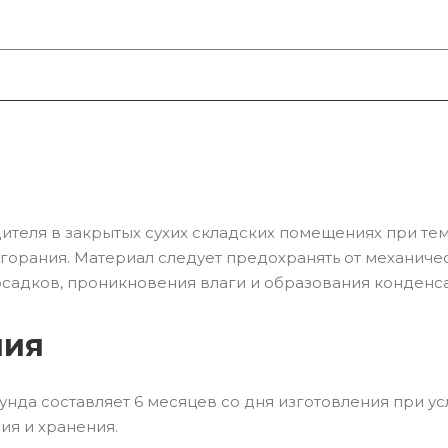
ителя в закрытых сухих складских помещениях при те
озгорания. Материал следует предохранять от механиче
садков, проникновения влаги и образования конденса
ния
нда составляет 6 месяцев со дня изготовления при у
я и хранения.