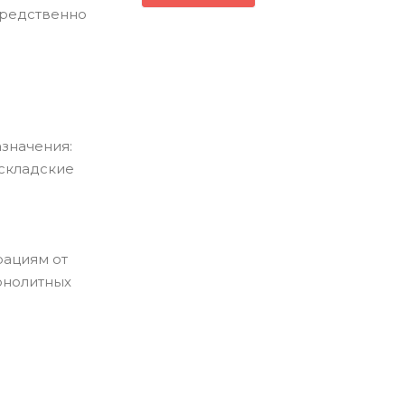
осредственно
значения:
складские
рациям от
онолитных