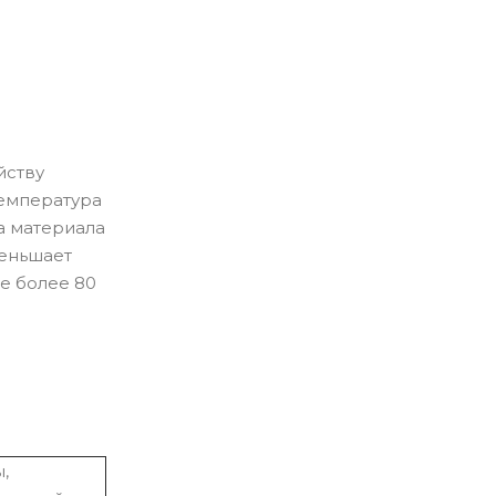
йству
температура
а материала
меньшает
е более 80
,