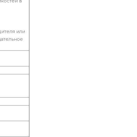
костей в
дителя или
щательное