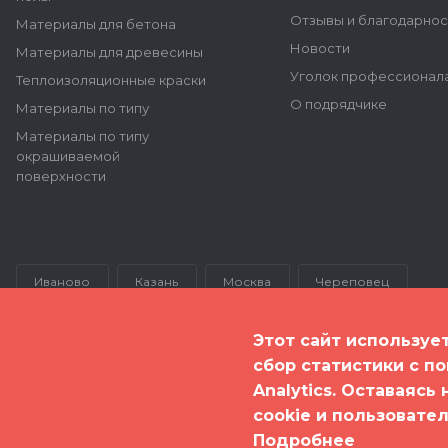
Отзывы и благодарнос
Материалы для бетона
Новости
Материалы для древесины
Уголок профессионал
Теплоизоляционные краски
О подрядчике
Материалы по типу
Материалы по типу
окрашиваемой
поверхности
Иваново
Казань
Москва
Череповец
Этот сайт используе
сбор статистики с п
Analytics. Оставаясь
© 2026 Все права защищены и принадлежат ООО "Полимер Эк
cookie и пользовате
Карта сайта
Подробнее