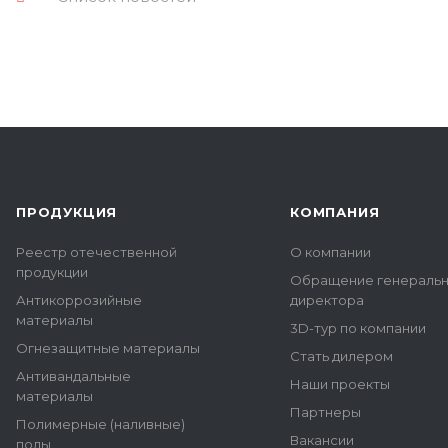
ПРОДУКЦИЯ
КОМПАНИЯ
Реестр отечественной
О компании
продукции
Обращение генераль
Антикоррозийные
директора
материалы
3D-тур по компании
Огнезащитные материалы
Стать дилером
Антивандальные
Наши проекты
материалы
Партнеры
Полимерные (наливные)
Вакансии
полы