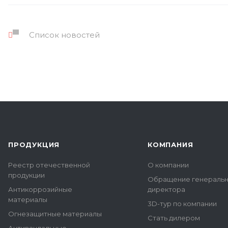
Список новостей
ПРОДУКЦИЯ
КОМПАНИЯ
Реестр отечественной
О компании
продукции
Обращение генераль
Антикоррозийные
директора
материалы
3D-тур по компании
Огнезащитные материалы
Стать дилером