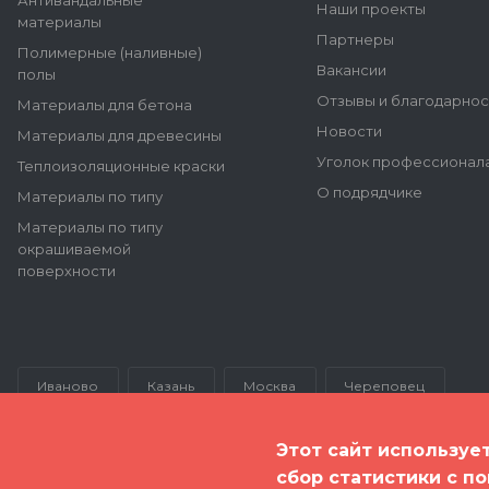
Антивандальные
Наши проекты
материалы
Партнеры
Полимерные (наливные)
Вакансии
полы
Отзывы и благодарнос
Материалы для бетона
Новости
Материалы для древесины
Уголок профессионал
Теплоизоляционные краски
О подрядчике
Материалы по типу
Материалы по типу
окрашиваемой
поверхности
Иваново
Казань
Москва
Череповец
Этот сайт используе
сбор статистики с п