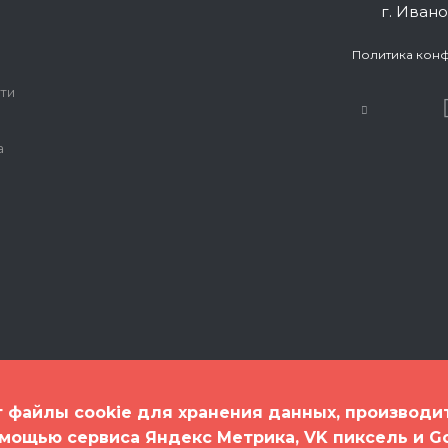
г. Ивано
Политика кон
ти
а
т файлы cookie для хранения данных, производи
омощью сервиса Яндекс Метрика, VK пиксель и G