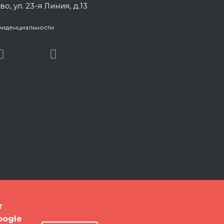
во, ул. 23-я Линия, д.13
фиденциальности
т
oogle