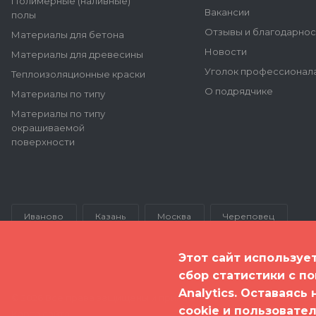
Полимерные (наливные)
Вакансии
полы
Отзывы и благодарнос
Материалы для бетона
Новости
Материалы для древесины
Уголок профессионал
Теплоизоляционные краски
О подрядчике
Материалы по типу
Материалы по типу
окрашиваемой
поверхности
Иваново
Казань
Москва
Череповец
Этот сайт используе
сбор статистики с п
Analytics. Оставаясь
© 2026 Все права защищены и принадлежат ООО "Полимер Эк
cookie и пользовате
Карта сайта