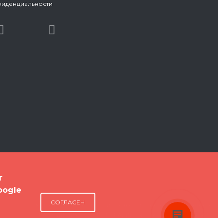
фиденциальности
т
oogle
Консультант RAUM-PROFIE
Здравствуйте! Готовы помочь вам.
СОГЛАСЕН
ИСПОЛЬЗОВАНИЕ МАТЕРИАЛОВ САЙТА ВОЗМОЖНО ТОЛЬКО
Напишите нам, если у вас
С РАЗРЕШЕНИЯ АДМИНИСТРАЦИИ INMARKETING@GK-RP.RU