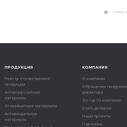
НАЗАД 
ПРОДУКЦИЯ
КОМПАНИЯ
Реестр отечественной
О компании
продукции
Обращение генераль
Антикоррозийные
директора
материалы
3D-тур по компании
Огнезащитные материалы
Стать дилером
Антивандальные
Наши проекты
материалы
Партнеры