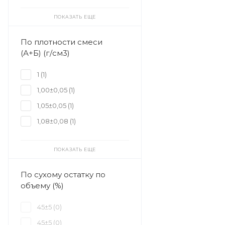
ПОКАЗАТЬ ЕЩЕ
По плотности смеси
(А+Б) (г/см3)
1 (
1
)
1,00±0,05 (
1
)
1,05±0,05 (
1
)
1,08±0,08 (
1
)
ПОКАЗАТЬ ЕЩЕ
По сухому остатку по
объему (%)
45±5 (
0
)
45±5 (
0
)