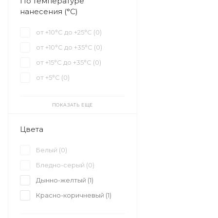
По температуре
нанесения (°С)
от +10°С до +25°С (
0
)
от +10°С до +35°С (
0
)
от +15°С до +35°С (
0
)
от +5°С (
0
)
ПОКАЗАТЬ ЕЩЕ
Цвета
Белый (
0
)
Бледно-серый (
0
)
Дынно-желтый (
1
)
Красно-коричневый (
1
)