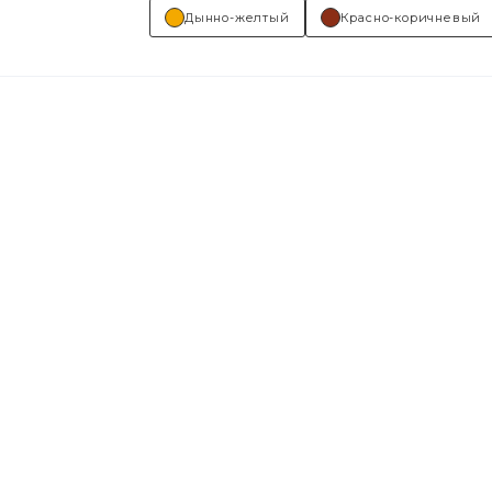
Дынно-желтый
Красно-коричневый
Основные отрасли применения:...