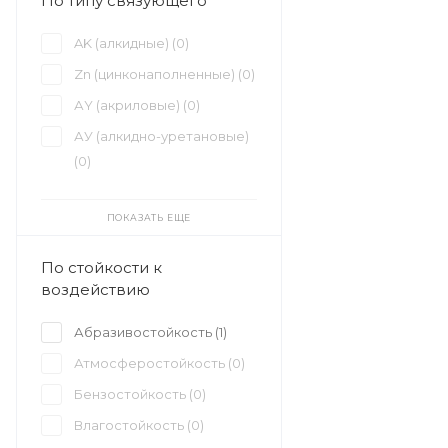
По типу связующего
AK (алкидные) (
0
)
Zn (цинконаполненные) (
0
)
АY (акриловые) (
0
)
АУ (алкидно-уретановые)
(
0
)
ПОКАЗАТЬ ЕЩЕ
По стойкости к
воздействию
Абразивостойкость (
1
)
Атмосферостойкость (
0
)
Бензостойкость (
0
)
Влагостойкость (
0
)