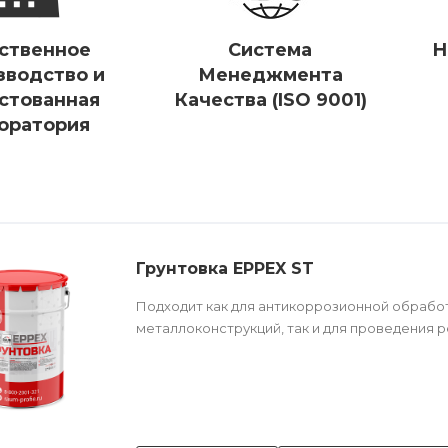
ственное
Система
Н
зводство и
Менеджмента
стованная
Качества (ISO 9001)
оратория
Грунтовка EPPEX ST
Подходит как для антикоррозионной обрабо
металлоконструкций, так и для проведения 
Техническое описание
по ссылке
Состав (тип связующего):
ЭП (эпоксидная).