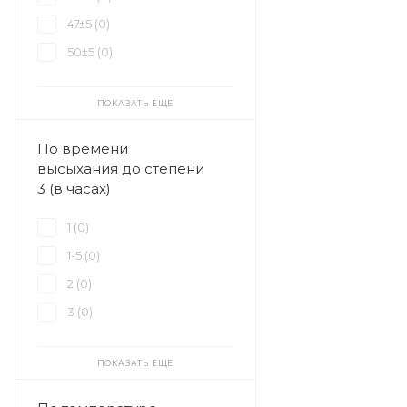
47±5 (
0
)
50±5 (
0
)
ПОКАЗАТЬ ЕЩЕ
По времени
высыхания до степени
3 (в часах)
1 (
0
)
1-5 (
0
)
2 (
0
)
3 (
0
)
ПОКАЗАТЬ ЕЩЕ