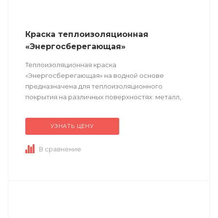
Краска теплоизоляционная
«Энергосберегающая»
Теплоизоляционная краска
«Энергосберегающая» на водной основе
предназначена для теплоизоляционного
покрытия на различных поверхностях: металл,
бетон, кирпич, стекло, пластик. Применяется для
утепления подвалов, чердаков, ...
УЗНАТЬ ЦЕНУ
В сравнение