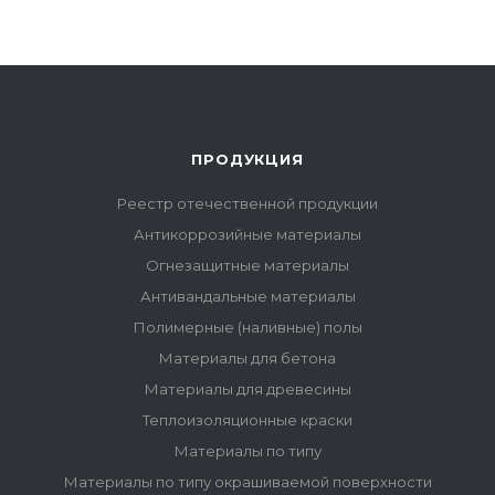
ПРОДУКЦИЯ
Реестр отечественной продукции
Антикоррозийные материалы
Огнезащитные материалы
Антивандальные материалы
Полимерные (наливные) полы
Материалы для бетона
Материалы для древесины
Теплоизоляционные краски
Материалы по типу
Материалы по типу окрашиваемой поверхности