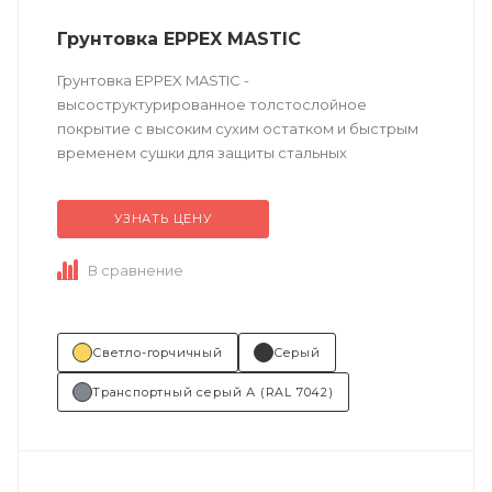
Грунтовка EPPEX MASTIC
Грунтовка EPPEX MASTIC -
высоструктурированное толстослойное
покрытие с высоким сухим остатком и быстрым
временем сушки для защиты стальных
поверхностей.
УЗНАТЬ ЦЕНУ
Техническое описание
по ссылке
В сравнение
Состав (тип связующего):...
Светло-горчичный
Серый
Транспортный серый А (RAL 7042)