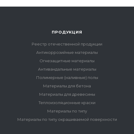
ПРОДУКЦИЯ
Реестр отечественной продукции
Антикоррозийные материалы
Огнезащитные материалы
Антивандальные материалы
Полимерные (наливные) полы
Материалы для бетона
Материалы для древесины
Теплоизоляционные краски
Материалы по типу
Материалы по типу окрашиваемой поверхности