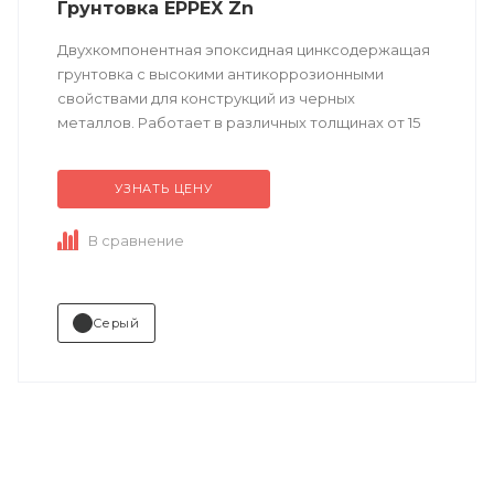
Грунтовка EPPEX Zn
Двухкомпонентная эпоксидная цинксодержащая
грунтовка с высокими антикоррозионными
свойствами для конструкций из черных
металлов. Работает в различных толщинах от 15
до 200 мкм. Может использоваться в качестве
шоп-праймера...
УЗНАТЬ ЦЕНУ
В сравнение
Серый