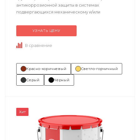
антикоррозионной защиты в системах
подвергающихся механическому и/или
химическому воздействию.
УЗНАТЬ ЦЕНУ
Техническое описание
по ссылке
...
В сравнение
Красно-коричневый
Светло-горчичный
Серый
Чёрный
Хит