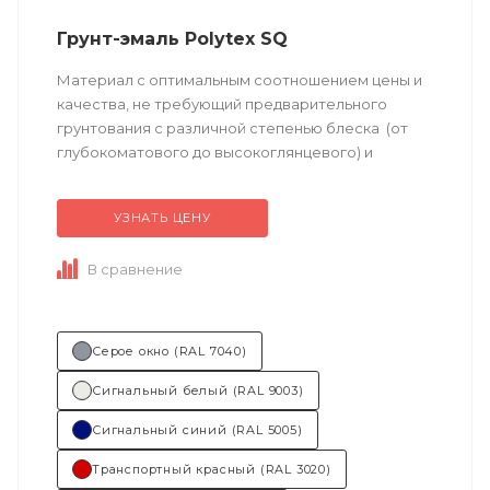
Грунт-эмаль Polytex SQ
Материал с оптимальным соотношением цены и
качества, не требующий предварительного
грунтования с различной степенью блеска (от
глубокоматового до высокоглянцевого) и
большим выбором готовых цветовых решений.
Возможно...
УЗНАТЬ ЦЕНУ
В сравнение
Серое окно (RAL 7040)
Сигнальный белый (RAL 9003)
Сигнальный синий (RAL 5005)
Транспортный красный (RAL 3020)