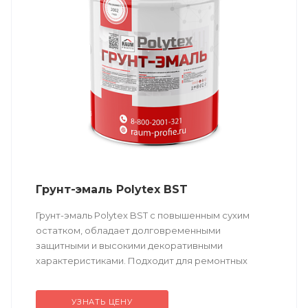
Грунт-эмаль Polytex BST
Грунт-эмаль Polytex BST c повышенным сухим
остатком, обладает долговременными
защитными и высокими декоративными
характеристиками. Подходит для ремонтных
работ.
УЗНАТЬ ЦЕНУ
Техническое описание
по ссылке