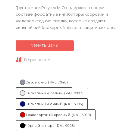
Грунт-эмаль Polytex MIO содержит в своем
составе фосфатные ингибиторы коррозии и
железооксидную слюдку, которые создают
сильнейший барьерный эффект защиты металла
от воздействия коррозионно-активных сред в
течение всего...
УЗНАТЬ ЦЕНУ
В сравнение
Серое окно (RAL 7040)
Сигнальный белый (RAL 9003)
Сигнальный синий (RAL 5005)
Транспортный красный (RAL 3020)
Чёрный янтарь (RAL 9005)