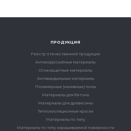
ПРОДУКЦИЯ
Реестр отечественной продукции
Антикоррозийные материалы
Огнезащитные материалы
Антивандальные материалы
Полимерные (наливные) полы
Материалы для бетона
Материалы для древесины
Теплоизоляционные краски
Материалы по типу
Материалы по типу окрашиваемой поверхности