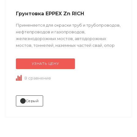
Грунтовка EPPEX Zn RICH
Применяется для окраски труб и трубопроводов,
нефтепроводов и газопроводов,
железнодорожных мостов, автодорожных
мостов, тоннелей, наземных частей свай, опор
эстакад, дорожных ограждений, объектов
навигации и управления транспортными...
УЗНАТЬ ЦЕНУ
В сравнение
Серый