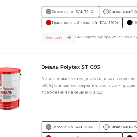
Серое окно (RAL 7040)
Сигнальный б
Транспортный красный (RAL 3020)
Чё
Вы можете оформить заказ с 
Ваш цвет
Эмаль Polytex ST G95
Эмаль применяется для создания высокогля
≥95%) финишных покрытий, к которым предъ
требования к внешнему виду.
Техническое описание
по ссылке
Состав (тип связующего):
ПУ...
Серое окно (RAL 7040)
Сигнальный б