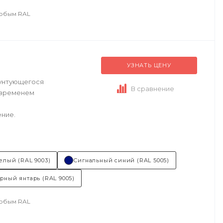
любым RAL
УЗНАТЬ ЦЕНУ
рунтующегося
В сравнение
 временем
ние.
елый (RAL 9003)
Сигнальный синий (RAL 5005)
рный янтарь (RAL 9005)
любым RAL