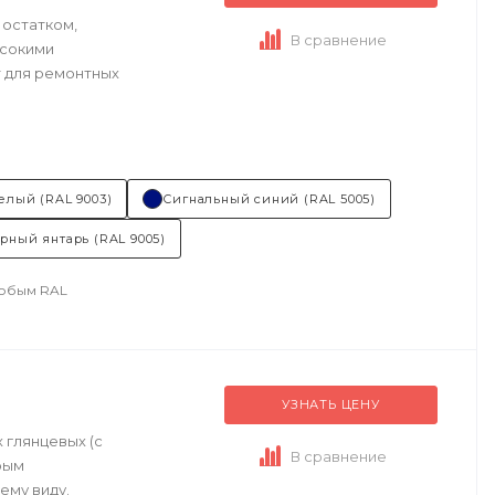
 остатком,
В сравнение
ысокими
 для ремонтных
елый (RAL 9003)
Сигнальный синий (RAL 5005)
рный янтарь (RAL 9005)
любым RAL
УЗНАТЬ ЦЕНУ
 глянцевых (с
В сравнение
рым
ему виду.