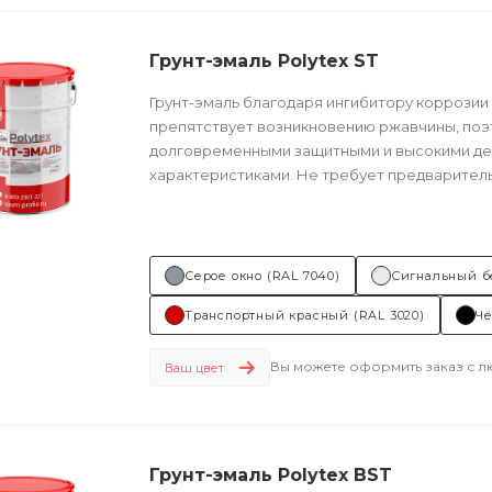
Грунт-эмаль Polytex ST
Грунт-эмаль благодаря ингибитору коррозии
препятствует возникновению ржавчины, поэ
долговременными защитными и высокими д
характеристиками. Не требует предварител
грунтования. Подходит...
Серое окно (RAL 7040)
Сигнальный б
Транспортный красный (RAL 3020)
Чё
Вы можете оформить заказ с 
Ваш цвет
Грунт-эмаль Polytex BST