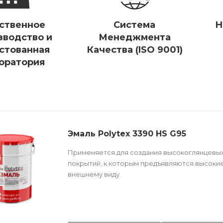
ственное
Система
Н
зводство и
Менеджмента
стованная
Качества (ISO 9001)
оратория
Эмаль Polytex 3390 HS G95
Применяется для создания высокоглянцевы
покрытий, к которым предъявляются высоки
внешнему виду.
Техническо
е описание
по ссылке