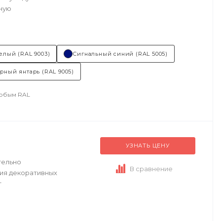
ную
елый (RAL 9003)
Сигнальный синий (RAL 5005)
рный янтарь (RAL 9005)
любым RAL
УЗНАТЬ ЦЕНУ
тельно
В сравнение
ния декоративных
т