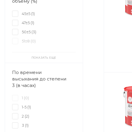
объему (%)
45±5 (
1
)
47±5 (
1
)
50±5 (
3
)
51±8 (
0
)
ПОКАЗАТЬ ЕЩЕ
По времени
высыхания до степени
3 (в часах)
1 (
0
)
1-5 (
1
)
2 (
2
)
3 (
1
)