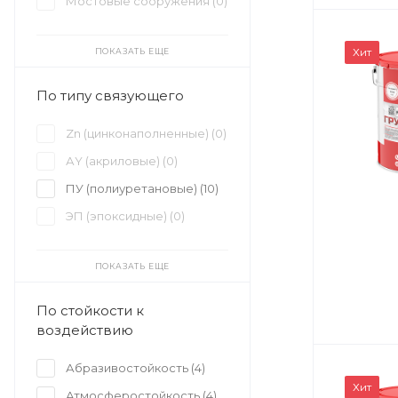
Мостовые сооружения (
0
)
Хит
ПОКАЗАТЬ ЕЩЕ
По типу связующего
Zn (цинконаполненные) (
0
)
АY (акриловые) (
0
)
ПУ (полиуретановые) (
10
)
ЭП (эпоксидные) (
0
)
ПОКАЗАТЬ ЕЩЕ
По стойкости к
воздействию
Абразивостойкость (
4
)
Хит
Атмосферостойкость (
4
)