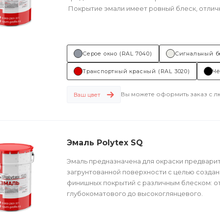
Покрытие эмали имеет ровный блеск, отлич
сопротивляемость ...
Серое окно (RAL 7040)
Сигнальный б
Транспортный красный (RAL 3020)
Чё
Вы можете оформить заказ с 
Ваш цвет
Эмаль Polytex SQ
Эмаль предназначена для окраски предвари
загрунтованной поверхности с целью созда
финишных покрытий с различным блеском: о
глубокоматового до высокоглянцевого.
Техническое описание...