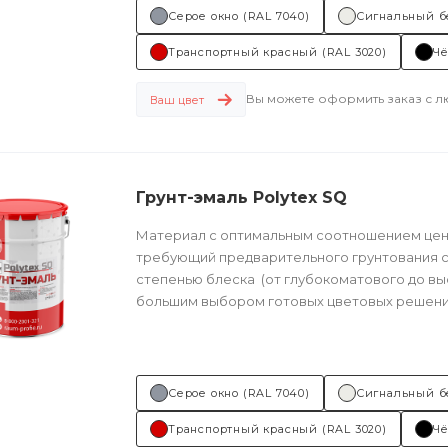
Состав (тип связующего):
ПУ (полиуретано
Серое окно (RAL 7040)
Сигнальный б
Транспортный красный (RAL 3020)
Чё
Основные...
Вы можете оформить заказ с 
Ваш цвет
Грунт-эмаль Polytex SQ
Материал с оптимальным соотношением цены
требующий предварительного грунтования с
степенью блеска (от глубокоматового до вы
большим выбором готовых цветовых решений
Серое окно (RAL 7040)
Сигнальный б
Транспортный красный (RAL 3020)
Чё