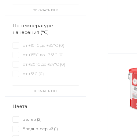
ПОКАЗАТЬ ЕЩЕ
По температуре
нанесения (°С)
от +10°С до +35°С (
0
)
от +15°С до +35°С (
0
)
от +20°С до +24°С (
0
)
от +5°С (
0
)
ПОКАЗАТЬ ЕЩЕ
Цвета
Белый (
2
)
Бледно-серый (
1
)