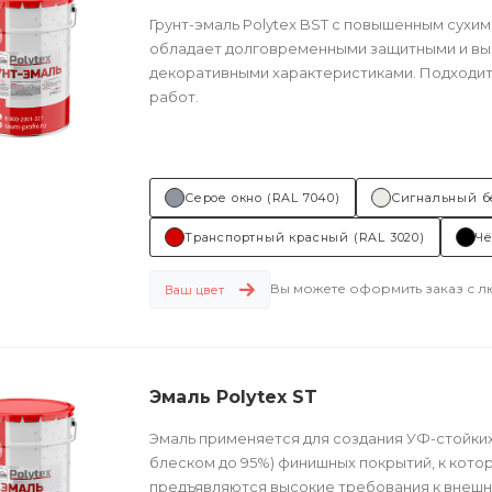
Грунт-эмаль Polytex BST c повышенным сухим
обладает долговременными защитными и в
декоративными характеристиками. Подходит
работ.
Техническое описание
по ссылке
Состав (тип связующего):...
Серое окно (RAL 7040)
Сигнальный б
Транспортный красный (RAL 3020)
Чё
Вы можете оформить заказ с 
Ваш цвет
Эмаль Polytex ST
Эмаль применяется для создания УФ-стойких
блеском до 95%) финишных покрытий, к кото
предъявляются высокие требования к внешн