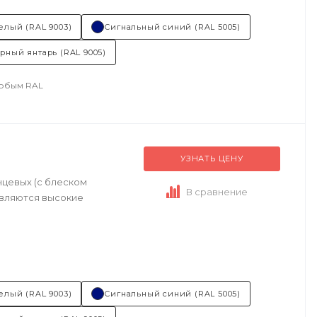
елый (RAL 9003)
Сигнальный синий (RAL 5005)
рный янтарь (RAL 9005)
любым RAL
УЗНАТЬ ЦЕНУ
нцевых (с блеском
В сравнение
являются высокие
елый (RAL 9003)
Сигнальный синий (RAL 5005)