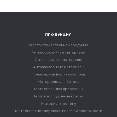
ПРОДУКЦИЯ
Реестр отечественной продукции
Антикоррозийные материалы
Огнезащитные материалы
Антивандальные материалы
Полимерные (наливные) полы
Материалы для бетона
Материалы для древесины
Теплоизоляционные краски
Материалы по типу
Материалы по типу окрашиваемой поверхности