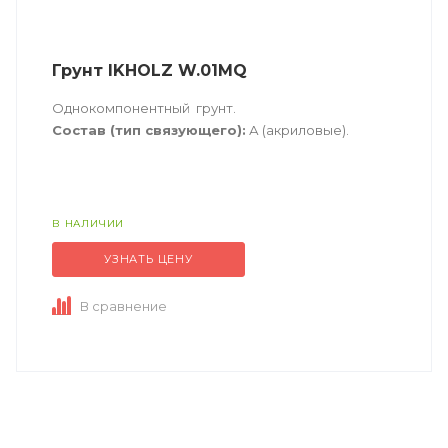
Грунт IKHOLZ W.01MQ
Однокомпонентный грунт.
Состав (тип связующего):
А (акриловые).
Техническое описание
по ссылке
В НАЛИЧИИ
УЗНАТЬ ЦЕНУ
В сравнение