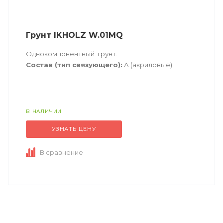
Грунт IKHOLZ W.01MQ
Однокомпонентный грунт.
Состав (тип связующего):
А (акриловые).
Техническое описание
по ссылке
В НАЛИЧИИ
УЗНАТЬ ЦЕНУ
В сравнение