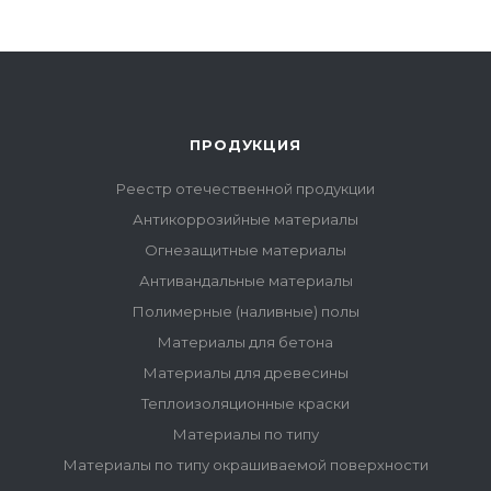
ПРОДУКЦИЯ
Реестр отечественной продукции
Антикоррозийные материалы
Огнезащитные материалы
Антивандальные материалы
Полимерные (наливные) полы
Материалы для бетона
Материалы для древесины
Теплоизоляционные краски
Материалы по типу
Материалы по типу окрашиваемой поверхности