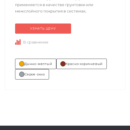
применяется в качестве грунтовки или
межслойного покрытия в системах,
подвергающихся механическому и/или
химическому воздействию.
УЗНАТЬ ЦЕНУ
Техническое...
В сравнение
Дынно-желтый
Красно-коричневый
Серое окно