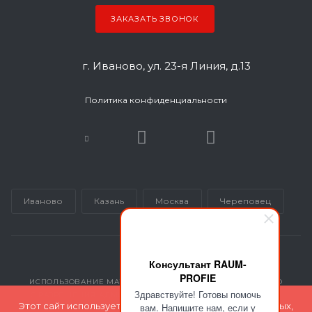
ЗАКАЗАТЬ ЗВОНОК
г. Иваново, ул. 23-я Линия, д.13
Политика конфиденциальности
Иваново
Казань
Москва
Череповец
Консультант RAUM-
PROFIE
ИСПОЛЬЗОВАНИЕ МАТЕРИАЛОВ САЙТА ВОЗМОЖНО ТОЛЬКО
Здравствуйте! Готовы помочь
С РАЗРЕШЕНИЯ АДМИНИСТРАЦИИ INMARKETING@GK-RP.RU
Этот сайт использует файлы cookie для хранения данных,
вам. Напишите нам, если у