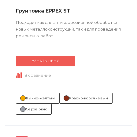
Грунтовка EPPEX ST
Подходит как для антикоррозионной обработки
новых металлоконструкций, так и для проведения
ремонтных работ.
Техническое описание
по ссылке
УЗНАТЬ ЦЕНУ
Состав (тип связующего):
ЭП (эпоксидная).
В сравнение
Основные отрасли применения:...
Дынно-желтый
Красно-коричневый
Серое окно