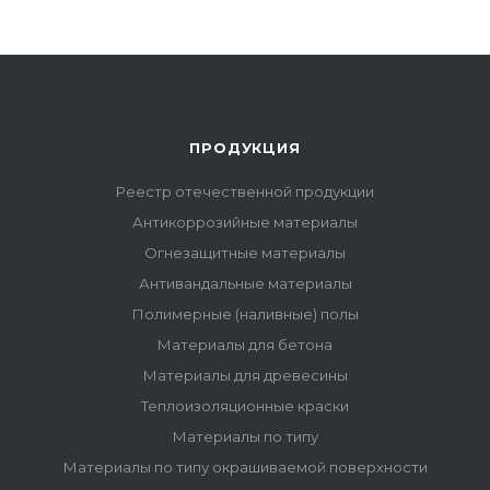
ПРОДУКЦИЯ
Реестр отечественной продукции
Антикоррозийные материалы
Огнезащитные материалы
Антивандальные материалы
Полимерные (наливные) полы
Материалы для бетона
Материалы для древесины
Теплоизоляционные краски
Материалы по типу
Материалы по типу окрашиваемой поверхности