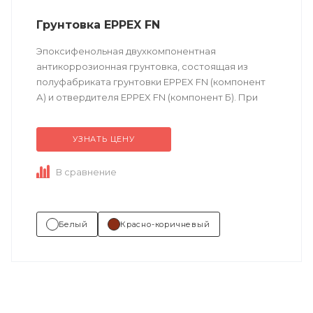
Грунтовка EPPEX FN
Эпоксифенольная двухкомпонентная
антикоррозионная грунтовка, состоящая из
полуфабриката грунтовки EPPEX FN (компонент
А) и отвердителя EPPEX FN (компонент Б). При
отверждении образует покрытие устойчивое к
широкой гамме химикатов....
УЗНАТЬ ЦЕНУ
В сравнение
Белый
Красно-коричневый