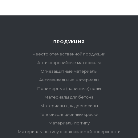
ПРОДУКЦИЯ
Реестр отечественной продукции
Антикоррозийные материалы
Огнезащитные материалы
Антивандальные материалы
Полимерные (наливные) полы
Материалы для бетона
Материалы для древесины
Теплоизоляционные краски
Материалы по типу
Материалы по типу окрашиваемой поверхности