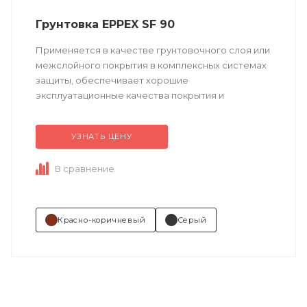
Грунтовка EPPEX SF 90
Применяется в качестве грунтовочного слоя или
межслойного покрытия в комплексных системах
защиты, обеспечивает хорошие
эксплуатационные качества покрытия и
долговременную защиту от коррозии.
УЗНАТЬ ЦЕНУ
Техническое описание ...
В сравнение
Красно-коричневый
Серый