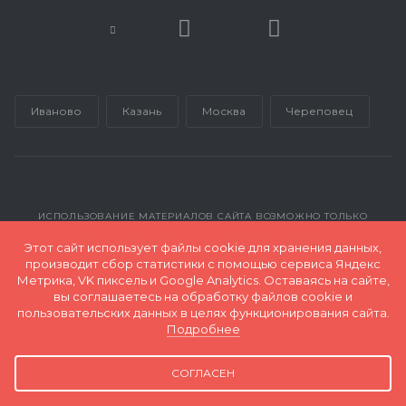
Иваново
Казань
Москва
Череповец
ИСПОЛЬЗОВАНИЕ МАТЕРИАЛОВ САЙТА ВОЗМОЖНО ТОЛЬКО
С РАЗРЕШЕНИЯ АДМИНИСТРАЦИИ INMARKETING@GK-RP.RU
Этот сайт использует файлы cookie для хранения данных,
производит сбор статистики с помощью сервиса Яндекс
Метрика, VK пиксель и Google Analytics. Оставаясь на сайте,
© 2026 Все права защищены и принадлежат ООО "Полимер
вы соглашаетесь на обработку файлов cookie и
Экспорт"
пользовательских данных в целях функционирования сайта.
Подробнее
Карта сайта
СОГЛАСЕН