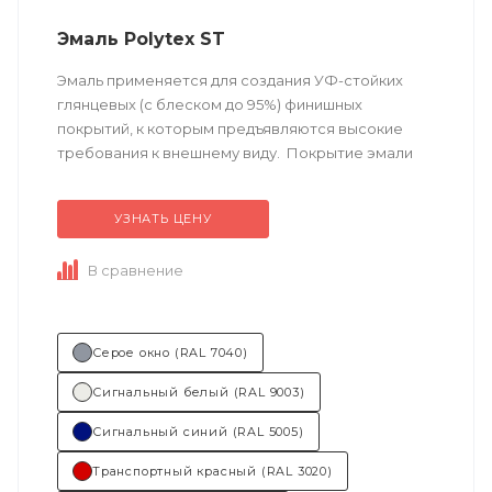
Эмаль Polytex ST
Эмаль применяется для создания УФ-стойких
глянцевых (с блеском до 95%) финишных
покрытий, к которым предъявляются высокие
требования к внешнему виду. Покрытие эмали
имеет ровный блеск, отличную
сопротивляемость ...
УЗНАТЬ ЦЕНУ
В сравнение
Серое окно (RAL 7040)
Сигнальный белый (RAL 9003)
Сигнальный синий (RAL 5005)
Транспортный красный (RAL 3020)