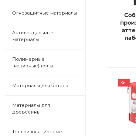
Огнезащитные материалы
Соб
прои
атте
Антивандальные
лаб
материалы
Полимерные
(наливные) полы
Хит
Материалы для бетона
Материалы для
древесины
Теплоизоляционные