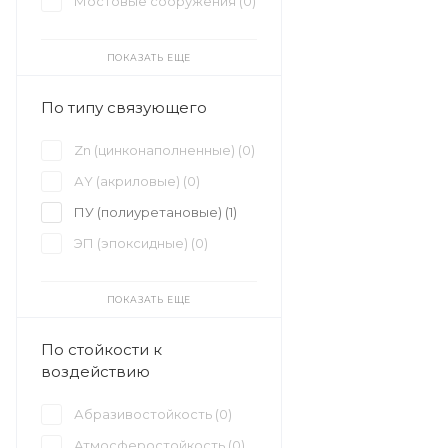
Мостовые сооружения (
0
)
ПОКАЗАТЬ ЕЩЕ
По типу связующего
Zn (цинконаполненные) (
0
)
АY (акриловые) (
0
)
ПУ (полиуретановые) (
1
)
ЭП (эпоксидные) (
0
)
ПОКАЗАТЬ ЕЩЕ
По стойкости к
воздействию
Абразивостойкость (
0
)
Атмосферостойкость (
0
)