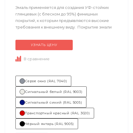
Эмаль применяется для создания УФ-стойких
глянцевых (с блеском до 95%) финишных
покрытий, к которым предъявляются высокие
требования к внешнему виду. Покрытие эмали
имеет ровный блеск, отличную
сопротивляемость ...
УЗНАТЬ ЦЕНУ
В сравнение
Серое окно (RAL 7040)
Сигнальный белый (RAL 9003)
Сигнальный синий (RAL 5005)
Транспортный красный (RAL 3020)
Чёрный янтарь (RAL 9005)