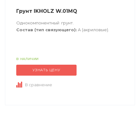
Грунт IKHOLZ W.01MQ
Однокомпонентный грунт.
Состав (тип связующего):
А (акриловые).
Техническое описание
по ссылке
В НАЛИЧИИ
УЗНАТЬ ЦЕНУ
В сравнение