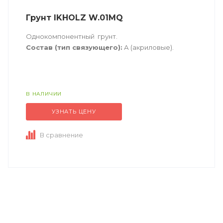
Грунт IKHOLZ W.01MQ
Однокомпонентный грунт.
Состав (тип связующего):
А (акриловые).
Техническое описание
по ссылке
В НАЛИЧИИ
УЗНАТЬ ЦЕНУ
В сравнение