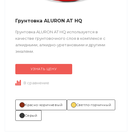
Грунтовка ALURON AT HQ
Грунтовка ALURON AT HQ используется в
качестве грунтовочного слоя в комплексе с
алкидными, алкидно-уретановыми и другими
эмалями.
УЗНАТЬ ЦЕНУ
Техническое описание
по ссылке
В сравнение
Состав (тип связующего):
А (акриловая). ...
Красно-коричневый
Светло-горчичный
Серый