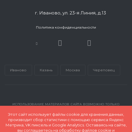
г. Иваново, ул. 23-я Линия, д.13
Политика конфиденциальности
Иваново
Казань
Москва
Череповец
ИСПОЛЬЗОВАНИЕ МАТЕРИАЛОВ САЙТА ВОЗМОЖНО ТОЛЬКО
С РАЗРЕШЕНИЯ АДМИНИСТРАЦИИ INMARKETING@GK-RP.RU
Этот сайт использует файлы cookie для хранения данных,
производит сбор статистики с помощью сервиса Яндекс
Метрика, VK пиксель и Google Analytics. Оставаясь на сайте,
© 2026 Все права защищены и принадлежат ООО "Полимер
вы соглашаетесь на обработку файлов cookie и