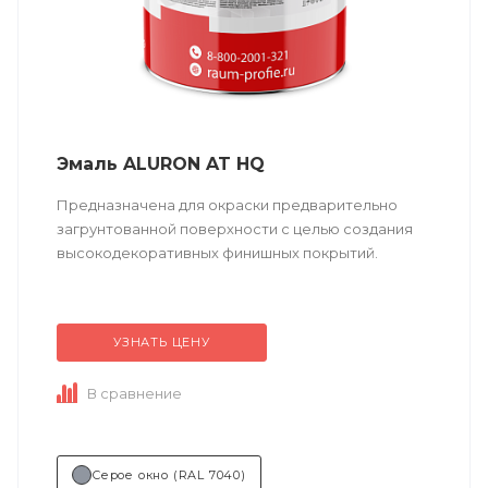
Эмаль ALURON AT HQ
Предназначена для окраски предварительно
загрунтованной поверхности с целью создания
высокодекоративных финишных покрытий.
Техническое описание
по ссылке
УЗНАТЬ ЦЕНУ
Состав (тип связующего):
А (акриловая).
В сравнение
Область применения:...
Серое окно (RAL 7040)