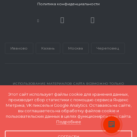
Политика конфиденциальности
Иваново
Казань
Москва
Череповец
Консультант RAUM-
PROFIE
ИСПОЛЬЗОВАНИЕ МАТЕРИАЛОВ САЙТА ВОЗМОЖНО ТОЛЬКО
Здравствуйте! Готовы помочь
С РАЗРЕШЕНИЯ АДМИНИСТРАЦИИ INMARKETING@GK-RP.RU
Этот сайт использует файлы cookie для хранения данных,
вам. Напишите нам, если у
производит сбор статистики с помощью сервиса Яндекс
вас возникнут вопросы.
Метрика, VK пиксель и Google Analytics. Оставаясь на сайте,
© 2026 Все права защищены и принадлежат ООО "Полимер
вы соглашаетесь на обработку файлов cookie и
Экспорт"
пользовательских данных в целях функционирования сайта.
Подробнее
Карта сайта
СОГЛАСЕН